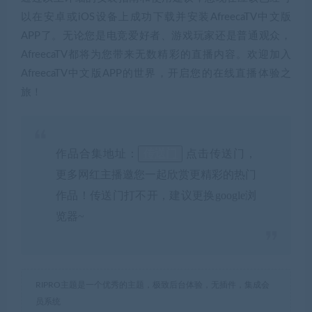
以在安卓或iOS设备上成功下载并安装AfreecaTV中文版
APP了。无论您是电竞爱好者、游戏玩家还是普通观众，
AfreecaTV都将为您带来无数精彩的直播内容。欢迎加入
AfreecaTV中文版APP的世界，开启您的在线直播体验之
旅！
作品合集地址：
传送门
点击传送门，
更多网红主播邀您一起欣赏更精彩的热门
作品！传送门打不开，建议更换google浏
览器~
RIPRO主题是一个优秀的主题，极致后台体验，无插件，集成会
员系统