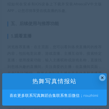
绍如何在安卓和iOS设备上下载并安装AfreecaTV中文版
APP，让您尽情享受在线直播的乐趣。
五、后续使用与推荐功能
1.观看直播
浏览推荐直播：在主页面，您可以看到各类直播间的推荐
内容，包括电竞比赛、游戏直播、主播互动等。搜索特定
直播：使用搜索功能，输入主播昵称或游戏名称，直接找
到您感兴趣的直播间。关注喜爱的主播：在直播间页面，
点击“关注”按钮，您将会收到该主播的最新动态和直播通
×
知。
热舞写真情报站
2.互动与参与
喜欢更多联系写真舞蹈合集联系售后微信；rouzhimi
赠送礼物：在直播间观看时，您可以选择赠送礼物给主