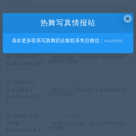
akz
免费电影
×
热舞写真情报站
《粉红帮》百度云网盘下载.BD1080P.北印
度语中字.(2014)
喜欢更多联系写真舞蹈合集联系售后微信；rouzhimi
akz
免费电影
《帕洛玛之旅》百度云网盘下载.BD1080P.
英语中字.(2014)
akz
免费电影
《都市风光》百度云网盘下载.BD1080P.国
语中字.(1935)
akz
免费电影
《凶榜》百度云网盘下载.BD1080P.粤语中
字.(1981)