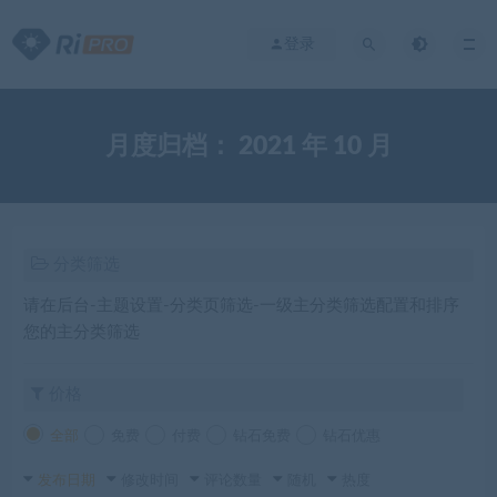
登录
月度归档：
2021 年 10 月
分类筛选
请在后台-主题设置-分类页筛选-一级主分类筛选配置和排序
您的主分类筛选
价格
全部
免费
付费
钻石免费
钻石优惠
发布日期
修改时间
评论数量
随机
热度