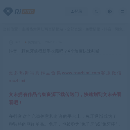
登录
当前位置：
主播热舞网红写真情报站
全部资源
免费情报
抖音一颗兔牙值得新手收藏吗？4个角度快速判断
>
>
>
akz
免费情报
2026-05-26
抖音一颗兔牙值得新手收藏吗？4个角度快速判断
更多热舞写真作品合集
www.rouzhimi.com
客服微信
rouzhimi
文末拥有作品合集资源下载传送门，快速划到文末去看
看吧！
在抖音这个充满创意和奇迹的平台上，兔牙逐渐成为了一
种独特的网红单品。兔牙，也被称为“兔子牙”或“兔牙棒”，