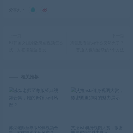
分享到：
上一篇
下一篇
BJ韩国女团原版舞蹈视频怎么
抖音想看雪为什么突然火了？
找，别把搬运当首发
普通人也能借势的5个方法
相关推荐
苏烟老师至尊版经典视频合
艾拉·isla健身视图大赏，微密
集，她的舞蹈为何风靡？
圈里独特的魅力展示