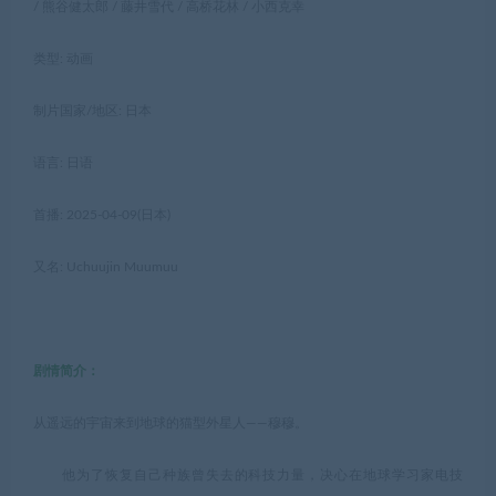
/ 熊谷健太郎 / 藤井雪代 / 高桥花林 / 小西克幸
类型: 动画
制片国家/地区: 日本
语言: 日语
首播: 2025-04-09(日本)
又名: Uchuujin Muumuu
剧情简介：
从遥远的宇宙来到地球的猫型外星人——穆穆。
他为了恢复自己种族曾失去的科技力量，决心在地球学习家电技