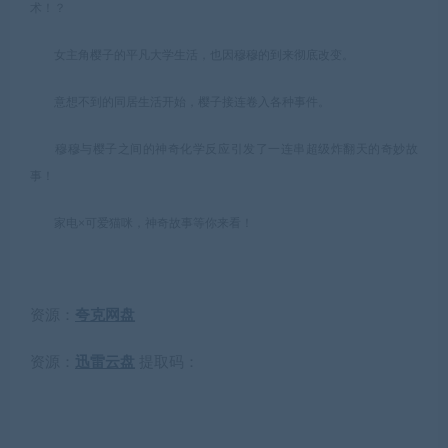
术！？
女主角樱子的平凡大学生活，也因穆穆的到来彻底改变。
意想不到的同居生活开始，樱子接连卷入各种事件。
穆穆与樱子之间的神奇化学反应引发了一连串超级炸翻天的奇妙故
事！
家电×可爱猫咪，神奇故事等你来看！
资源：
夸克网盘
资源：
迅雷云盘
提取码：