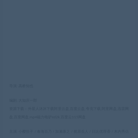
导演: 高桥知也
编剧: 大知庆一郎
资源下载：外星人沐沐下载阿里云盘,百度云盘,夸克下载,阿里网盘,迅雷网
盘,百度网盘,mp4磁力电驴ed2k,百度云115网盘
主演: 小樱悦子 / 春海百乃 / 加濑康之 / 梶原岳人 / 日比优理香 / 木内秀信