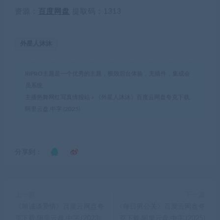
资源：
百度网盘
提取码：1313
外星人沐沐
RIPRO主题是一个优秀的主题，极致后台体验，无插件，集成会
员系统
主播热舞网红写真情报站
»
《外星人沐沐》百度云网盘夸克下载.
阿里云盘.中字.(2025)
分享到：
上一篇
下一篇
《坦诚谈爱情》百度云网盘夸
《每日男公关》百度云网盘夸
克下载.阿里云盘.中字.(2023)
克下载.阿里云盘.中字.(2025)