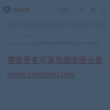
登录
当前位置：
主播热舞网红写真情报站
全部资源
免费动漫
《外星人沐沐》百度云网盘夸克下载.阿里云盘.中字.(2025)
>
>
>
akz
免费动漫
2025-04-09
《外星人沐沐》百度云网盘夸克下载.阿里云盘.中字.(2025)
需要更多写真视频套图合集
www.rouzhimi.com