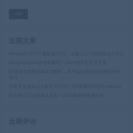
搜索
近期文章
AfreecaTV官方下载链接2026，正版入口与国际版安全对比
HongKongDoll还值得看吗？2026预算型关注方案
BJ韩国女团舞蹈爆发力解析，高手如何看懂最震撼的动作
设计
抖音女王妹妹适合新手关注吗？3步看懂内容定位-New01
抖音池小苡近期爆火原因？2026最新热视频分析
近期评论