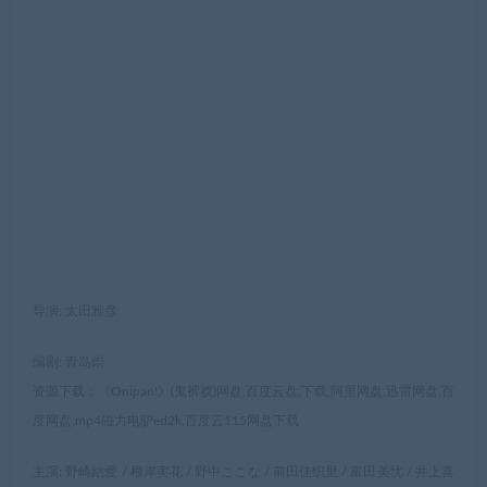
导演: 太田雅彦
编剧: 青岛崇
资源下载：《Onipan!》(鬼裤衩)网盘,百度云盘,下载,阿里网盘,迅雷网盘,百
度网盘,mp4磁力电驴ed2k,百度云115网盘下载
主演: 野崎結愛 / 根岸実花 / 野中ここな / 前田佳织里 / 富田美忧 / 井上喜