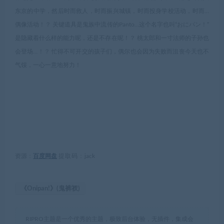
东京的中学，然后时而救人，时而振兴城镇，时而投身学校活动，时而…
偶像活动！？ 关键道具是鬼族中流传的Panto…这个名字也叫“おにパン！”
是隐藏着什么样的能力呢，还是不存在呢！？ 桃太郎和一寸法师的子孙也
会登场…！？ 忙得不可开交的孩子们，偶尔也会因为失败而沮丧今天也不
气馁，一心一意地努力！
资源：
百度网盘
提取码：
jack
《Onipan!》(鬼裤衩)
RIPRO主题是一个优秀的主题，极致后台体验，无插件，集成会