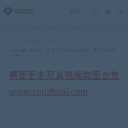
登录
当前位置：
主播热舞网红写真情报站
全部资源
免费动漫
《Onipan!(鬼裤衩)》百度云网盘下载.1080P下载.日语中字.(2022)
>
>
>
akz
免费动漫
2022-04-15
《Onipan!(鬼裤衩)》百度云网盘下载.1080P下载.日语中字.
(2022)
需要更多写真视频套图合集
www.rouzhimi.com