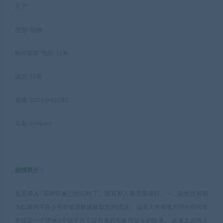
久子
类型: 动画
制片国家/地区: 日本
语言: 日语
首播: 2022-04(日本)
又名: Onipan!
剧情简介：
鬼是坏人” 那种印象已经过时了。现在和人都关系很好。 ―…虽然也有因
为以前的不良少年而被误解或被欺负的情况。 这是人类和鬼共同生存的世
界这是一个讲述3个孩子为了提升鬼的形象而奋斗的故事。 从鬼之岛转入