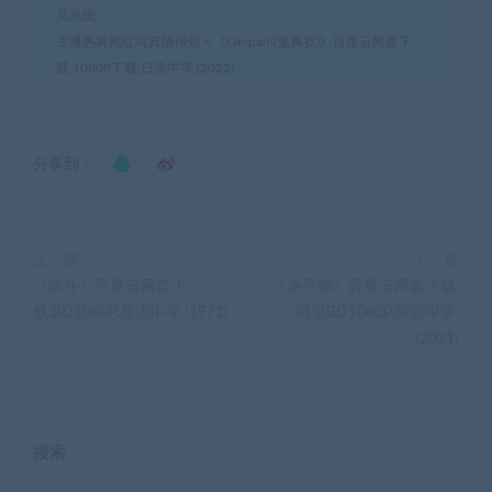
员系统
主播热舞网红写真情报站
»
《Onipan!(鬼裤衩)》百度云网盘下
载.1080P下载.日语中字.(2022)
分享到：
上一篇
下一篇
《决斗》百度云网盘下
《杀手猴》百度云网盘下载.
载.BD1080P.英语中字.(1971)
阿里BD1080P.英语中字.
(2021)
搜索