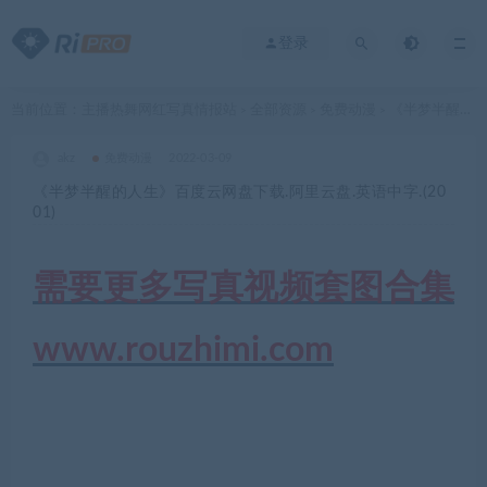
登录
当前位置：
主播热舞网红写真情报站
全部资源
免费动漫
《半梦半醒的人生》百度云网盘下载.阿里云盘.英语中字.(2001)
>
>
>
akz
免费动漫
2022-03-09
《半梦半醒的人生》百度云网盘下载.阿里云盘.英语中字.(20
01)
需要更多写真视频套图合集
www.rouzhimi.com