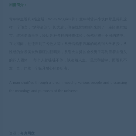
剧情简介：
青年学生维利•维金斯（Wiley Wiggins 饰）童年时曾从小伙伴那里得到这
样一个预言：“梦即命运”。长大后，他在恍恍惚惚间来到了一座陌生的城
市。维利走街串巷，经历各种各样的神奇体验，仿佛穿梭于不同的梦中。
在此期间，他还遇到了各色人等：从开着船形汽车的司机到大学教授，从
性感的金发美女到癫狂的眼睛男，从引火自焚的金发男子再到留着雷鬼头
的四人团体……每个人都喋喋不休，谈论着人生、理想和哲学。而维利不
发一言，俨然一个极具耐心的聆听者。
A man shuffles through a dream meeting various people and discussing
the meanings and purposes of the universe.
资源：
夸克网盘