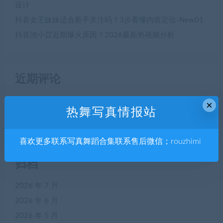
设计
抖音女王妹妹适合新手关注吗？3步看懂内容定位-New01
抖音池小苡近期爆火原因？2026最新热视频分析
近期评论
×
一位 WordPress 评论者
发表在
世界，您好！
热舞写真情报站
喜欢更多联系写真舞蹈合集联系售后微信；rouzhimi
归档
2026 年 7 月
2026 年 6 月
2026 年 5 月