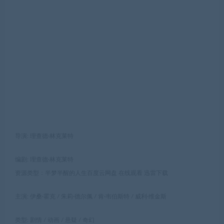
导演: 理查德·林克莱特
编剧: 理查德·林克莱特
资源类型：半梦半醒的人生百度云网盘 在线观看 迅雷下载
主演: 伊桑·霍克 / 朱莉·德尔佩 / 肯·韦伯斯特 / 威利·维金斯
类型: 剧情 / 动画 / 悬疑 / 奇幻