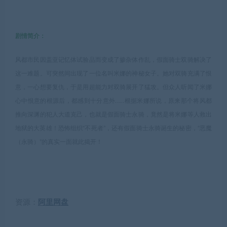
剧情简介：
风都市民因盖亚记忆体试验品而变成了掺杂体作乱，假面骑士双骑解决了
这一难题。可突然间出现了一位名叫米娜的神秘女子。她对双骑充满了恨
意，一心想要复仇，于是用超能力对双骑展开了猛攻。但众人听闻了米娜
心中恨意的根源后，都感到十分意外……根据米娜所说，原来那个将风都
推向深渊的犯人大道克己，也就是假面骑士永骑，竟然是将米娜等人救出
地狱的大英雄！恐怖组织“不死者”，还有假面骑士永骑诞生的秘密，“恶魔
（永骑）”的真实一面就此揭开！
资源：
阿里网盘