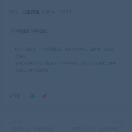
资源：
百度网盘
提取码：1234
S·A特优生 SA特优生
RIPRO主题是一个优秀的主题，极致后台体验，无插件，集成会
员系统
主播热舞网红写真情报站
»
《S·A特优生》百度云网盘下载.1080P
下载.日语中字.(2008)
分享到：
上一篇
下一篇
《青春之歌》百度云网盘下
《特斯拉笔记》百度云网盘下