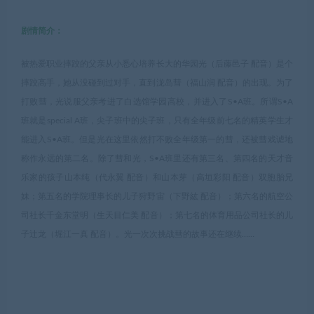
剧情简介：
被热爱职业摔跤的父亲从小悉心培养长大的华园光（后藤邑子 配音）是个
摔跤高手，她从没碰到过对手，直到泷岛彗（福山润 配音）的出现。为了
打败彗，光说服父亲考进了白选馆学园高校，并进入了S•A班。所谓S•A
班就是special A班，尖子班中的尖子班，只有全年级前七名的精英学生才
能进入S•A班。但是光在这里依然打不败全年级第一的彗，还被彗戏谑地
称作永远的第二名。除了彗和光，S•A班里还有第三名、第四名的天才音
乐家的孩子山本纯（代永翼 配音）和山本芽（高垣彩阳 配音）双胞胎兄
妹；第五名的学院理事长的儿子狩野宙（下野紘 配音）；第六名的航空公
司社长千金东堂明（生天目仁美 配音）；第七名的体育用品公司社长的儿
子辻龙（堀江一真 配音）。光一次次挑战彗的故事还在继续……