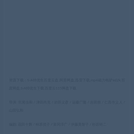
资源下载：S·A特优生百度云盘,阿里网盘,迅雷下载,mp4磁力电驴ed2k,百
度网盘,S·A特优生下载,百度云115网盘下载
导演: 宫尾佳和 / 津田尚克 / 岩田义彦 / 远藤广隆 / 吉田彻 / 仁昌寺义人 /
山田弘和
编剧: 花田十辉 / 柿原优子 / 富冈淳广 / 伊藤美智子 / 杉原研二