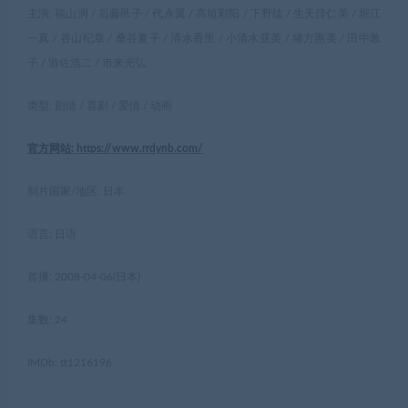
主演: 福山润 / 后藤邑子 / 代永翼 / 高垣彩阳 / 下野纮 / 生天目仁美 / 堀江
一真 / 谷山纪章 / 桑谷夏子 / 清水香里 / 小清水亚美 / 绪方惠美 / 田中敦
子 / 游佐浩二 / 市来光弘
类型: 剧情 / 喜剧 / 爱情 / 动画
官方网站: https://www.rrdynb.com/
制片国家/地区: 日本
语言: 日语
首播: 2008-04-06(日本)
集数: 24
IMDb: tt1216196