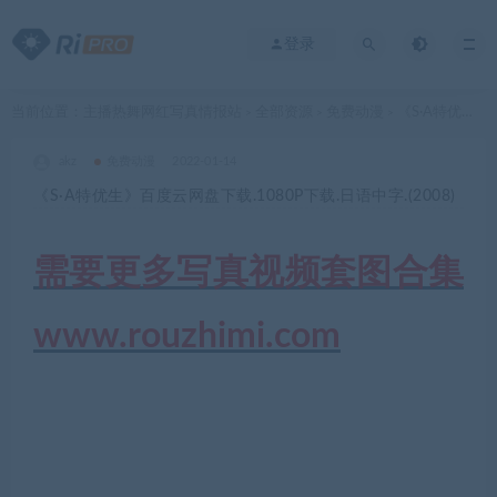
登录
当前位置：
主播热舞网红写真情报站
全部资源
免费动漫
《S·A特优生》百度云网盘下载.1080P下载.日语中字.(2008)
>
>
>
akz
免费动漫
2022-01-14
《S·A特优生》百度云网盘下载.1080P下载.日语中字.(2008)
需要更多写真视频套图合集
www.rouzhimi.com