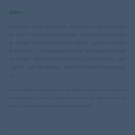
剧情简介：
虎杖悠仁是一位体育万能的高中生，某天他为了从“咒物”危机中解救学
姐，而吞下了被诅咒的手指“两面宿傩之指”，成为了咒术之王的“宿傩”寄宿
体，被迫加入了专门培养咒术师的学校。在学校里，悠仁成为了“最强咒术
师”五条悟的弟子，并与禅院家的继承人伏黑惠、钉崎野蔷薇成为了学校里
的一年级新生，而此时突然出现“特级咒物”打乱了所有的学习计划……新的
人际关系，满是“咒物”的新世界，最强的咒术师与咒物军团的战斗就此展
开。
A boy swallows a cursed talisman – the finger of a demon – and becomes
cursed himself. He enters a shaman’s school to be able to locate the
demon’s other body parts and thus exorcise himself.