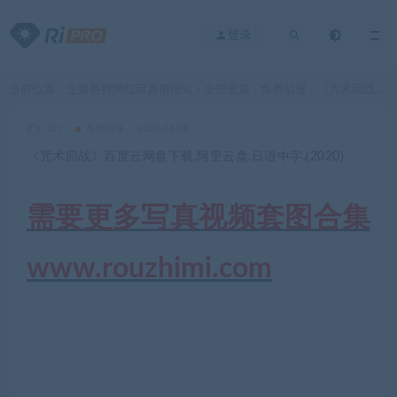
登录
当前位置：
主播热舞网红写真情报站
全部资源
免费动漫
《咒术回战》百度云网盘下载.阿里云盘.日语中字.(2020)
>
>
>
akz
免费动漫
2022-01-09
《咒术回战》百度云网盘下载.阿里云盘.日语中字.(2020)
需要更多写真视频套图合集
www.rouzhimi.com