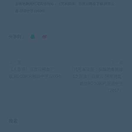
主播热舞网红写真情报站
»
《咒术回战》百度云网盘下载.阿里云
盘.日语中字.(2020)
分享到：
上一篇
下一篇
《人形师》百度云网盘下
《代号基亚斯：反叛的鲁路修
载.BD1080P.韩语中字.(2004)
1之兴道》百度云-阿里网盘-
超清BD1080P|英语中字
（2017）
搜索