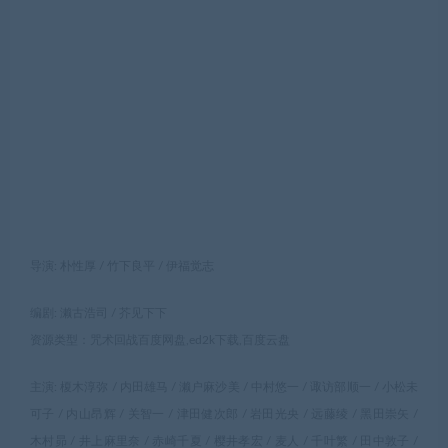
导演: 朴性厚 / 竹下良平 / 伊福觉志
编剧: 濑古浩司 / 芥见下下
资源类型：咒术回战百度网盘,ed2k下载,百度云盘
主演: 榎木淳弥 / 内田雄马 / 濑户麻沙美 / 中村悠一 / 诹访部顺一 / 小松未
可子 / 内山昂辉 / 关智一 / 津田健次郎 / 岩田光央 / 远藤绫 / 黑田崇矢 /
木村昴 / 井上麻里奈 / 赤崎千夏 / 樱井孝宏 / 麦人 / 千叶繁 / 田中敦子 /