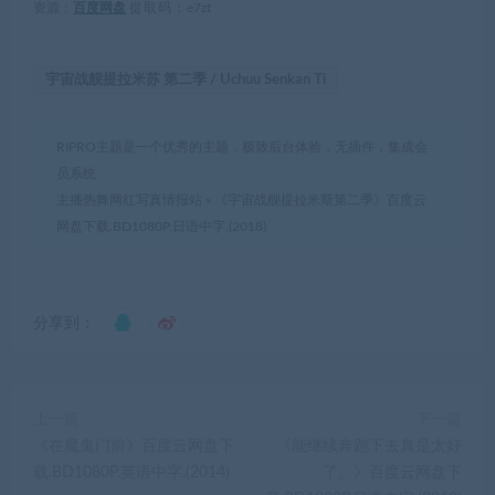
资源：
百度网盘
提取码：
e7zt
宇宙战舰提拉米苏 第二季 / Uchuu Senkan Ti
RIPRO主题是一个优秀的主题，极致后台体验，无插件，集成会
员系统
主播热舞网红写真情报站
»
《宇宙战舰提拉米斯第二季》百度云
网盘下载.BD1080P.日语中字.(2018)
分享到：
上一篇
下一篇
《在魔鬼门前》百度云网盘下
《能继续奔跑下去真是太好
载.BD1080P.英语中字.(2014)
了。》百度云网盘下