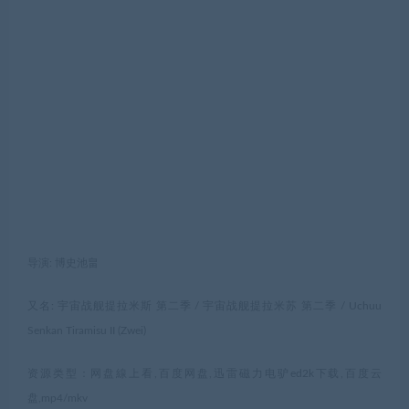
导演: 博史池畠
又名: 宇宙战舰提拉米斯 第二季 / 宇宙战舰提拉米苏 第二季 / Uchuu
Senkan Tiramisu II (Zwei)
资源类型：网盘線上看,百度网盘,迅雷磁力电驴ed2k下载,百度云
盘,mp4/mkv