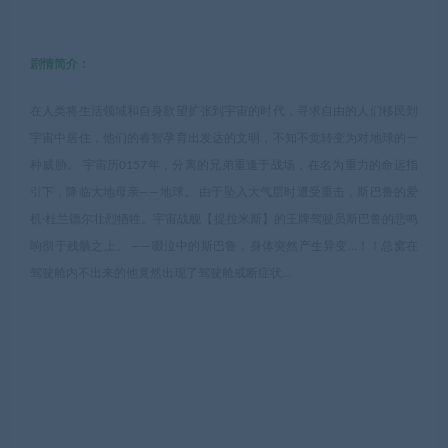
剧情简介：
在人类将生活领域和自身欲望扩张到宇宙的时代，寻求自由的人们移民到
宇宙中居住，他们的睿智孕育出发达的文明，不知不觉转变为对地球的一
种威胁。 宇宙历0157年，分离的兄弟重逢于战场，在名为重力的命运指
引下，降临大地母亲——地球。 由于坠入大气层时遭受重击，斯巴鲁的爱
机·杜兰德尔壮烈牺牲。宇宙战舰【提拉米斯】的王牌驾驶员斯巴鲁的悲鸣
响彻于残骸之上。 ――啜泣中的斯巴鲁，身体突然产生异变…！！总窝在
驾驶舱内不出来的他竟然出现了驾驶舱戒断症状…