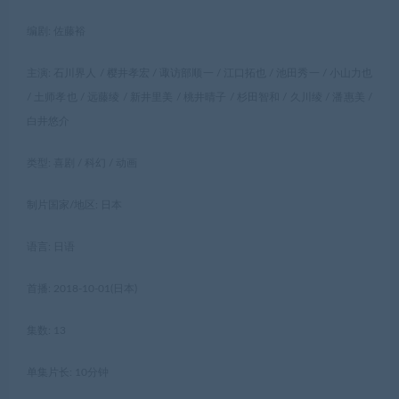
编剧: 佐藤裕
主演: 石川界人 / 樱井孝宏 / 诹访部顺一 / 江口拓也 / 池田秀一 / 小山力也
/ 土师孝也 / 远藤绫 / 新井里美 / 桃井晴子 / 杉田智和 / 久川绫 / 潘惠美 /
白井悠介
类型: 喜剧 / 科幻 / 动画
制片国家/地区: 日本
语言: 日语
首播: 2018-10-01(日本)
集数: 13
单集片长: 10分钟