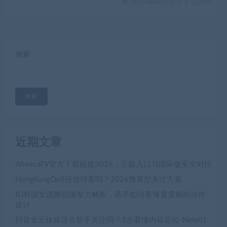
载.BD1080P.日语中字.(2018)
搜索
搜索
近期文章
AfreecaTV官方下载链接2026，正版入口与国际版安全对比
HongKongDoll还值得看吗？2026预算型关注方案
BJ韩国女团舞蹈爆发力解析，高手如何看懂最震撼的动作
设计
抖音女王妹妹适合新手关注吗？3步看懂内容定位-New01