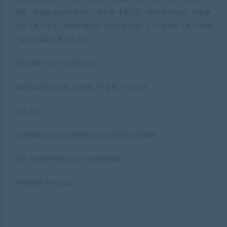
莱里 / 丹妮拉·拉贝·卡布雷拉 / 菲利普·卡图瓦尔 / 露西尔·布托纳 / 依莲娜·
比佐 / 檀上花子 / 泽维尔·奥贝尔 / 马克·安东尼 / 让·卢·霍维茨 / 罗兰·坦西
/ 皮埃尔·福雷 / 弗兰克·古拉
类型: 喜剧 / 动作 / 动画 / 冒险
制片国家/地区: 法国 / 比利时 / 卢森堡 / 中国大陆
语言: 法语
上映日期: 2015-08-21(中国大陆) / 2015-01-21(法国)
片长: 84分钟(中国大陆) / 104分钟(法国)
IMDb链接: tt3433622