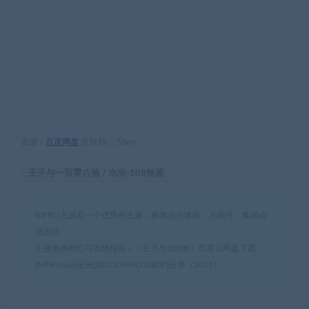
资源：
百度网盘
提取码：
53nn
王子与一百零八煞 / 水浒-108煞星
RIPRO主题是一个优秀的主题，极致后台体验，无插件，集成会
员系统
主播热舞网红写真情报站
»
《王子与108煞》百度云网盘下载
[MP4/mkv]蓝光[BD720P/HD1080P]分享（2015）