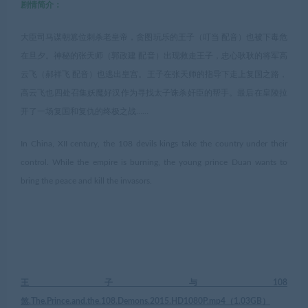
剧情简介：
大臣司马谋朝篡位刺杀老皇帝，贪图玩乐的王子（叮当 配音）也被下毒危
在旦夕。神秘的张天师（郭政建 配音）出现救走王子，忠心耿耿的将军高
云飞（郝祥飞 配音）也逃出皇宫。王子在张天师的指导下走上复国之路，
高云飞也四处召集妖魔好汉作为寻找太子诛杀奸臣的帮手。最后在皇陵拉
开了一场复国和复仇的终极之战……
In China, XII century, the 108 devils kings take the country under their
control. While the empire is burning, the young prince Duan wants to
bring the peace and kill the invasors.
王子与108
煞.The.Prince.and.the.108.Demons.2015.HD1080P.mp4（
1.03GB
）