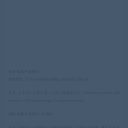
导演: 帕斯卡·莫莱利
资源类型：王子与108煞百度网盘,ed2k下载,百度云盘
又名: 王子与一百零八煞 / 水浒-108煞星(台) / The Prince and the 108
Demons / 108 Demon-Kings / La légende des 108
编剧: 帕斯卡·莫莱利 / 让·佩舍
主演: 吕西安·让-巴蒂斯特 / 伯特兰·纳德勒 / 让·伊夫·沙特莱 / 弗兰克·卡皮