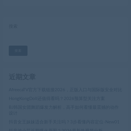
搜索
搜索
近期文章
AfreecaTV官方下载链接2026，正版入口与国际版安全对比
HongKongDoll还值得看吗？2026预算型关注方案
BJ韩国女团舞蹈爆发力解析，高手如何看懂最震撼的动作
设计
抖音女王妹妹适合新手关注吗？3步看懂内容定位-New01
抖音池小苡近期爆火原因？2026最新热视频分析