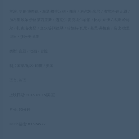
主演: 罗伯·施奈德 / 海瑟·格拉汉姆 / 郑肯 / 科尔姆·米尼 / 洛雷塔·迪瓦恩 /
加布里埃尔·伊格莱西亚斯 / 迈克尔·麦克埃尔哈顿 / 比尔·奈伊 / 杰斯·哈梅
尔 / 扎克瑞·戈登 / 查尔斯·阿德勒 / 珍妮特·瓦尼 / 基思·弗格森 / 黛比·德里
贝里 / 莎乐美·延斯
类型: 喜剧 / 动画 / 冒险
制片国家/地区: 印度 / 美国
语言: 英语
上映日期: 2016-01-15(美国)
片长: 90分钟
IMDb链接: tt1594972