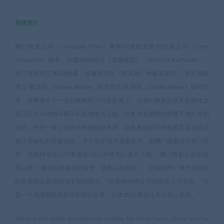
剧情简介：
狮门电影公司（Lionsgate Films）将和印度的克斯特动画公司（Crest
Animation）联手，拍摄3D动画片《北极移民》（Norm of the North）。
本片将使用立体3D拍摄，这项技术在《阿凡达》中被采用过。 本片由斯
蒂文·奥迪尔（Steven Altiere）和丹尼尔·奥迪尔（Daniel Altiere）编写剧
本，故事集中于一头北极熊和三只旅鼠身上。当他们家乡的冰开始融化之
后几只大小动物不得不向其他地方迁徙。后来在北极熊的带领下他们来到
纽约，作为一家公司的吉祥物四处表演，最终发现自己的雇主其实就是北
极冰雪融化的罪魁祸首。 本片被定位为家庭影片，由狮门家庭娱乐部门负
责。克斯特动画公司希望在2012年年初让该片上映。 狮门电影公司的发
言人称：“通过各种各样的角色、场景以及旁白，《北极移民》将为全年龄
的家庭观众提供相当不错的娱乐。”克斯特动画公司的发言人补充说：“这
是一个充满幽默和真情的精彩故事，立体3D拍摄会让本片锦上添花。”
When a real estate development invades his Arctic home, Norm and his