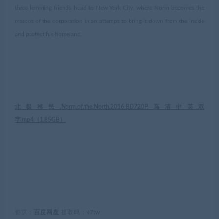
three lemming friends head to New York City, where Norm becomes the
mascot of the corporation in an attempt to bring it down from the inside
and protect his homeland.
北极移民.Norm.of.the.North.2016.BD720P.高清中英双
字.mp4（
1.85GB
）
资源：
百度网盘
提取码：
47tw