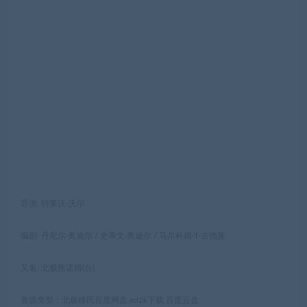
导演: 特莱沃·沃尔
编剧: 丹尼尔·奥迪尔 / 史蒂文·奥迪尔 / 马尔科姆·T·古德曼
又名: 北极熊诺姆(台)
资源类型：北极移民百度网盘,ed2k下载,百度云盘