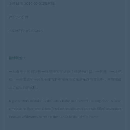
上映日期: 2019-05-01(俄罗斯)
片长: 90分钟
IMDb链接: tt7403614
剧情简介：
一只傻乎乎的鹳误把一只熊猫宝宝送到了错误的门口。一只熊、一只驼
鹿、一只老虎和一只兔子在荒野中艰难而又充满乐趣的冒险中，将熊猫送
回了它应有的家园。
A goofy stork mistakenly delivers a baby panda to the wrong door. A bear,
a moose, a tiger and a rabbit set on an arduous but fun filled adventure
through wilderness to return the panda to its rightful home.