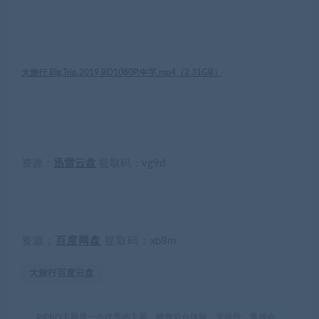
大旅行.Big.Trip.2019.BD1080P.中字.mp4（
2.31GB
）
资源：
迅雷云盘
提取码：
vg9d
资源：
百度网盘
提取码：
xb8m
大旅行百度云盘
RIPRO主题是一个优秀的主题，极致后台体验，无插件，集成会