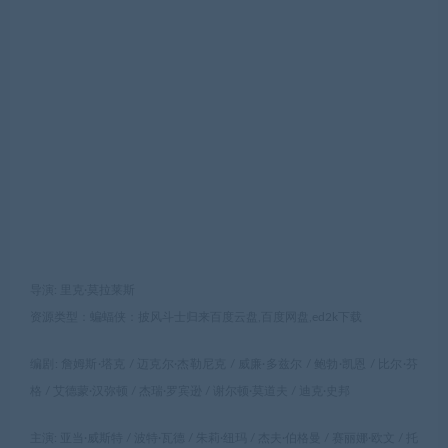
导演: 里克·莫拉莱斯
资源类型：蝙蝠侠：披风斗士归来百度云盘,百度网盘,ed2k下载
编剧: 詹姆斯·塔克 / 迈克尔·杰勒尼克 / 威廉·多兹尔 / 鲍勃·凯恩 / 比尔·芬
格 / 艾德蒙·汉弥顿 / 杰瑞·罗宾逊 / 谢尔顿·莫道夫 / 迪克·史邦
主演: 亚当·威斯特 / 波特·瓦德 / 朱莉·纽玛 / 杰夫·伯格曼 / 赛丽娜·欧文 / 托