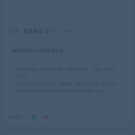
资源：
百度网盘
提取码：
exzx
蝙蝠侠披风斗士归来百度云盘
RIPRO主题是一个优秀的主题，极致后台体验，无插件，集成会
员系统
主播热舞网红写真情报站
»
《蝙蝠侠：披风斗士归来》百度云盘
下载[MP4/mkv]蓝光[BD720P/HD1080P]UC网盘（2016）
分享到：