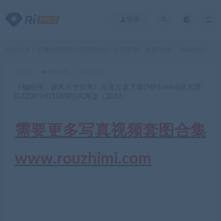
登录
当前位置：
主播热舞网红写真情报站
全部资源
免费动漫
《蝙蝠侠：披风斗士归来》百度云盘下载[MP4/mkv]蓝光[BD720P/HD1080P]UC网盘（2016）
>
>
>
akz
免费动漫
2021-01-01
《蝙蝠侠：披风斗士归来》百度云盘下载[MP4/mkv]蓝光[B
D720P/HD1080P]UC网盘（2016）
需要更多写真视频套图合集
www.rouzhimi.com