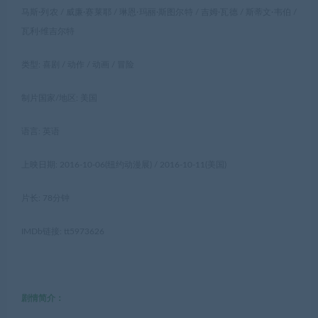
马斯·列农 / 威廉·赛莱耶 / 琳恩·玛丽·斯图尔特 / 吉姆·瓦德 / 斯蒂文·韦伯 /
瓦利·维吉尔特
类型: 喜剧 / 动作 / 动画 / 冒险
制片国家/地区: 美国
语言: 英语
上映日期: 2016-10-06(纽约动漫展) / 2016-10-11(美国)
片长: 78分钟
IMDb链接: tt5973626
剧情简介：