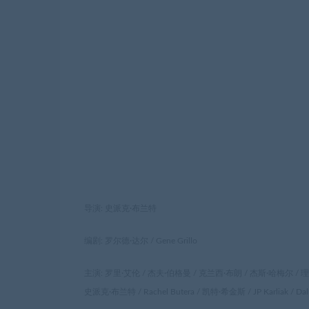
导演: 史派克·布兰特
编剧: 罗尔德·达尔 / Gene Grillo
主演: 罗里·艾伦 / 杰夫·伯格曼 / 克兰西·布朗 / 杰斯·哈梅尔 /
史派克·布兰特 / Rachel Butera / 凯特·希金斯 / JP Karliak / Da