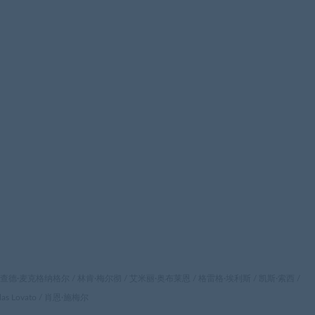
 理查德·麦克格纳格尔 / 林肯·梅尔彻 / 艾米丽·奥布莱恩 / 格雷格·埃利斯 / 凯斯·索西 /
llas Lovato / 肖恩·施梅尔