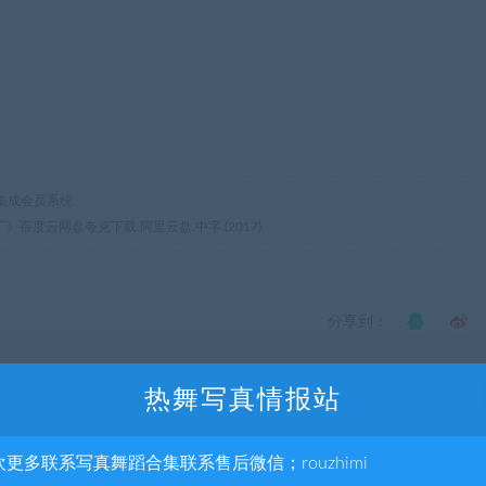
集成会员系统
百度云网盘夸克下载.阿里云盘.中字.(2017)
分享到：
热舞写真情报站
下一
80P|
《水神娃》百度云网盘电影|在线观看uc网盘|超清BD1080P|
欢更多联系写真舞蹈合集联系售后微信；rouzhimi
字下载（2017