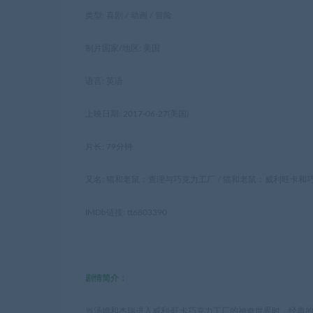
类型: 喜剧 / 动画 / 冒险
制片国家/地区: 美国
语言: 英语
上映日期: 2017-06-27(美国)
片长: 79分钟
又名: 猫和老鼠：查理与巧克力工厂 / 猫和老鼠：威利旺卡和
IMDb链接: tt6803390
剧情简介：
当汤姆和杰瑞进入威利·旺卡巧克力工厂的神奇世界时，经典的