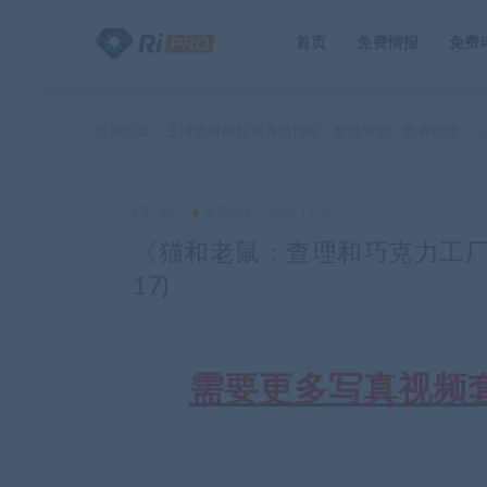
首页
免费情报
免费
当前位置：
主播热舞网红写真情报站
全部资源
免费动漫
《
>
>
>
akz
免费动漫
2020-11-09
《猫和老鼠：查理和巧克力工厂》
17)
需要更多写真视频套图合