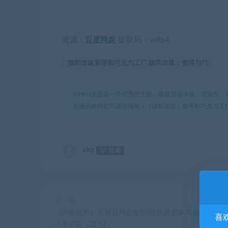
资源：
百度网盘
提取码：
w8p4
猫和老鼠查理和巧克力工厂 猫和老鼠：查理与巧
RIPRO主题是一个优秀的主题，极致后台体验，无插件，
主播热舞网红写真情报站
»
《猫和老鼠：查理和巧克力工厂》
akz
普通
上一篇
《内裤队长》百度云网盘电影|在线观看uc网盘|超清BD10
喜
中字下载（2017）