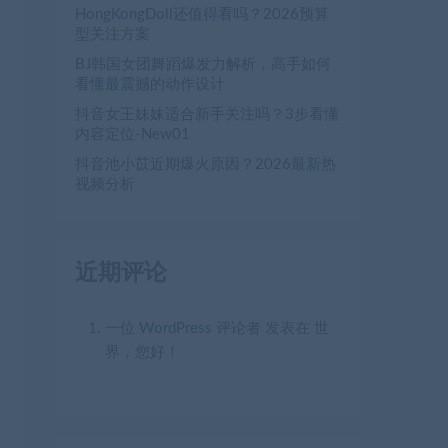
HongKongDoll还值得看吗？2026预算
型关注方案
BJ韩国女团舞蹈爆发力解析，高手如何
看懂最震撼的动作设计
抖音女王妹妹适合新手关注吗？3步看懂
内容定位-New01
抖音池小苡近期爆火原因？2026最新热
视频分析
近期评论
一位 WordPress 评论者
发表在
世
界，您好！