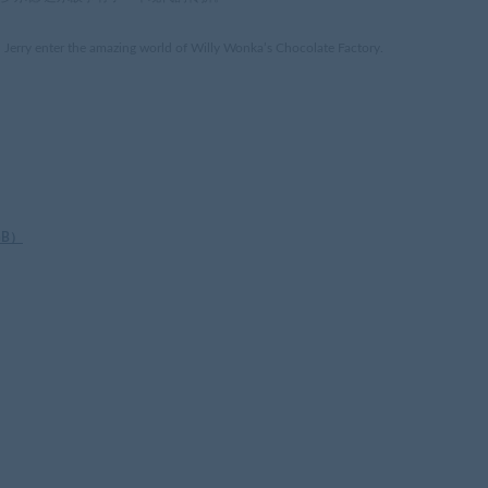
 Jerry enter the amazing world of Willy Wonka’s Chocolate Factory.
GB
）