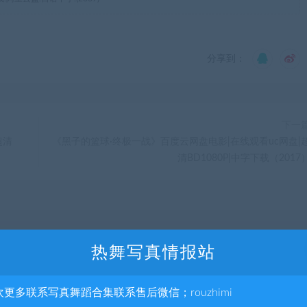
分享到：
下一
超清
《黑子的篮球·终极一战》百度云网盘电影|在线观看uc网盘|
清BD1080P|中字下载（2017
热舞写真情报站
欢更多联系写真舞蹈合集联系售后微信；rouzhimi