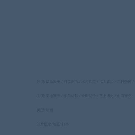
导演: 福岛敦子 / 河森正治 / 木村真二 / 福山庸治 / 二村秀树 
主演: 菊地凛子 / 柳乐优弥 / 金田朋子 / 三上博史 / 山口智充
类型: 动画
制片国家/地区: 日本