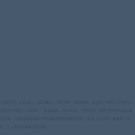
岛敦子、河森正治、木村真二、福山庸治、二村秀树、汤浅政明、渡边信一郎等人分别担任
还有中川俊郎、山本精一、渡边琢磨、FENNESZ、竹村信和、菅野洋子等在娱乐领
声优方面，在戛纳国际电影节获得最优秀奖的柳乐优也，凭借《巴别塔》被奥斯卡金
宽、三上博史等都将参加演出。