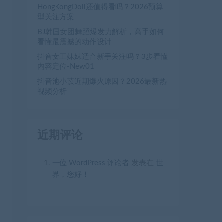
HongKongDoll还值得看吗？2026预算
型关注方案
BJ韩国女团舞蹈爆发力解析，高手如何
看懂最震撼的动作设计
抖音女王妹妹适合新手关注吗？3步看懂
内容定位-New01
抖音池小苡近期爆火原因？2026最新热
视频分析
近期评论
一位 WordPress 评论者
发表在
世
界，您好！