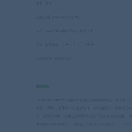
语言: 日语
上映日期: 2007-07-07(日本)
片长: Japan:85分钟(video) / 102分钟
又名: 创世峰会 / ジーニアス・パーティ
IMDb链接: tt0962762
剧情简介：
《GENIUS PARTY》是由7个短篇组成的电影作品，福
监督。 同时，音乐制片人由渡边信一郎先生担任。负责音乐的
域一流的艺术家，这也让大家期待达到了前所未有的高度。 
像奖提名的菊池凛子，《蒙面超人响鬼》的栩原乐人、小仓久