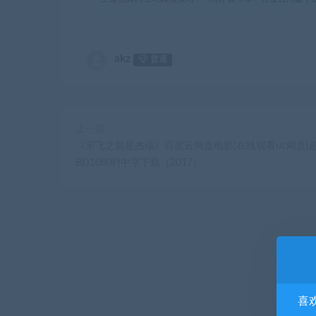
akz
普通
上一篇
《宋飞之前是杰瑞》百度云网盘电影|在线观看uc网盘|
BD1080P|中字下载（2017）
喜