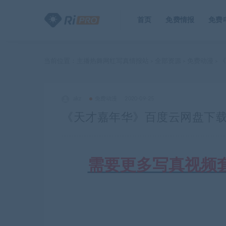
首页
免费情报
免费
当前位置：
主播热舞网红写真情报站
全部资源
免费动漫
《
>
>
>
akz
免费动漫
2020-09-25
《天才嘉年华》百度云网盘下载.阿
需要更多写真视频套图合