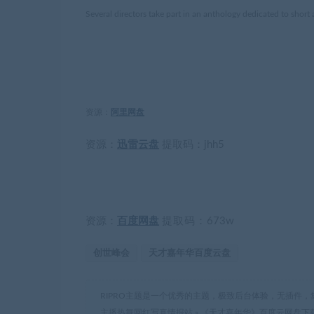
Several directors take part in an anthology dedicated to short 
资源：
阿里网盘
资源：
迅雷云盘
提取码：
jhh5
提取码：
资源：
百度网盘
673w
创世峰会
天才嘉年华百度云盘
RIPRO主题是一个优秀的主题，极致后台体验，无插件，
主播热舞网红写真情报站
»
《天才嘉年华》百度云网盘下载.阿