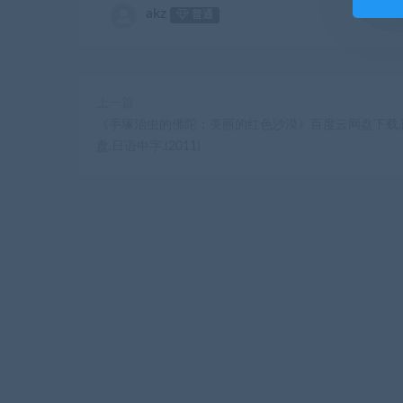
akz
普通
上一篇
《手塚治虫的佛陀：美丽的红色沙漠》百度云网盘下载.
盘.日语中字.(2011)