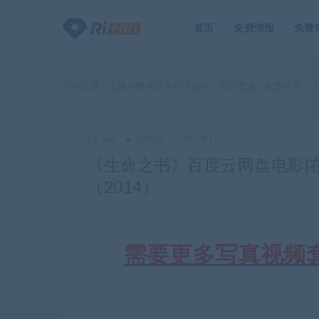
首页
免费情报
免费
当前位置：
主播热舞网红写真情报站
全部资源
免费动漫
《
>
>
>
akz
免费动漫
2020-08-11
《生命之书》百度云网盘电影|在线
（2014）
需要更多写真视频套图合