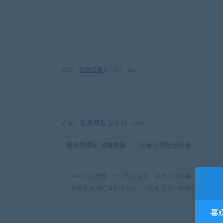
资源：
迅雷云盘
提取码：
ued7
资源：
百度网盘
提取码：
xf2s
曼罗奇遇记 神魔奇缘
生命之书百度网盘
RIPRO主题是一个优秀的主题，极致后台体验，无插件，
主播热舞网红写真情报站
»
《生命之书》百度云网盘电影|在线
喜