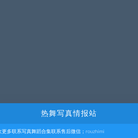
集成会员系统
热舞写真情报站
观看uc网盘|蓝光超清BD1080P|中字（2014）
欢更多联系写真舞蹈合集联系售后微信；rouzhimi