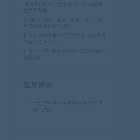
HongKongDoll还值得看吗？2026预算
型关注方案
BJ韩国女团舞蹈爆发力解析，高手如何
看懂最震撼的动作设计
抖音女王妹妹适合新手关注吗？3步看懂
内容定位-New01
抖音池小苡近期爆火原因？2026最新热
视频分析
近期评论
一位 WordPress 评论者
发表在
世
界，您好！