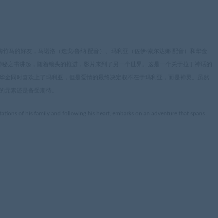
竹马的好友，马诺洛（迭戈·鲁纳 配音）、玛利亚（佐伊·索尔达娜 配音）和华金
书神秘之书讲起，随着镜头的推进，影片来到了另一个世界。这是一个关于拉丁神话的
华金同时喜欢上了玛利亚，但是爱情的最终决定权不在于玛利亚，而是神灵。虽然
的元素还是备受期待。
ations of his family and following his heart, embarks on an adventure that spans