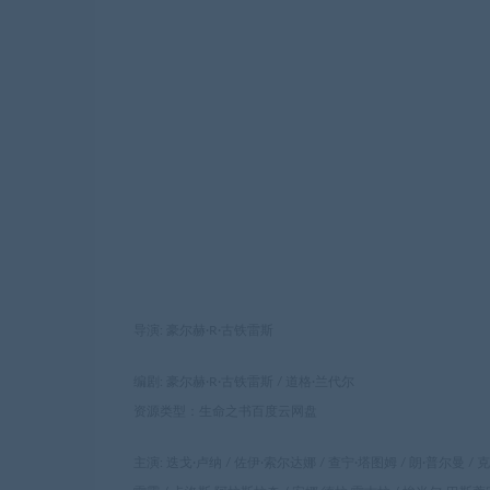
导演: 豪尔赫·R·古铁雷斯
编剧: 豪尔赫·R·古铁雷斯 / 道格·兰代尔
资源类型：生命之书百度云网盘
主演: 迭戈·卢纳 / 佐伊·索尔达娜 / 查宁·塔图姆 / 朗·普尔曼 /