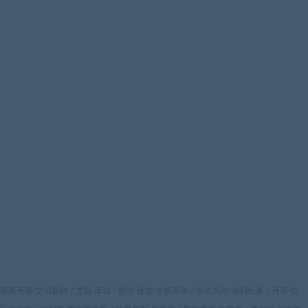
 克里斯蒂娜·艾伯盖特 / 艾斯·库珀 / 凯特·德尔·卡斯蒂洛 / 埃克托尔·埃利松多 / 丹尼·特