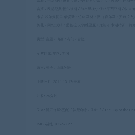
雷霍 / 卡洛斯·阿拉斯拉奇 / 安娜·德拉·雷古拉 / 埃米尔-巴斯蒂
雷斯 / 欧赫尼奥·德尔维斯 / 加布里埃尔·伊格莱西亚斯 / 特雷·布珀
卡多·埃尔曼德里·桑切斯 / 切奇·马林 / 伊山·夏尔马 / 安赫拉·约
鲍扎 / 阿伦·沃纳 / 桑德拉·艾切维里亚 / 托妮塔·卡斯特罗 / 特
类型: 喜剧 / 动画 / 奇幻 / 冒险
制片国家/地区: 美国
语言: 英语 / 西班牙语
上映日期: 2014-10-17(美国)
片长: 95分钟
又名: 曼罗奇遇记(台) / 神魔奇缘 / 生命书 / The Day of the De
IMDb链接: tt2262227