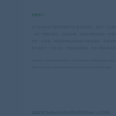
剧情简介：
影片灵感来自于墨西哥传统节日“鬼节”的传说，讲述了三位青梅
（查宁·塔图姆 配音）之间的故事。故事从博物馆里的一本
世界，马诺洛、玛利亚和华金是青梅竹马的好朋友，马诺洛和
影片讲述了一个很古老、常规的童话故事，但其中墨西哥神话
Manolo, a young man who is torn between fulfilling the expect
three fantastic worlds where he must face his greatest fears.
生命之书.The.Book.of.Life.2014.HD720P.mp4（
1.70GB
）