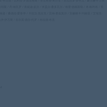
安·布法德 / 以利亚·罗德里格斯 / 珍尼希斯·奥乔亚 / 普拉西多·多明戈 / 豪尔赫·R·古铁
斯 / 丹·纳瓦罗 / 肯妮迪·皮尔 / 米盖尔·桑多瓦尔 / 格蕾·德丽斯勒 / 本·格利布 / 里
翰逊 / 桑德拉·爱奎华 / 卡拉汉·克拉克 / 贡纳·赛兹莫尔 / 安赫丽卡·玛丽亚 / 艾瑞克·
洛伊·伊万斯 / 吉尔莫·德尔·托罗 / 布拉德·布克
ad