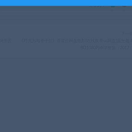
分享到：
下一
阿里云
《巧克力与香子兰》百度云网盘电影|在线观看uc网盘|蓝光超
BD1080P|中字资源（2017