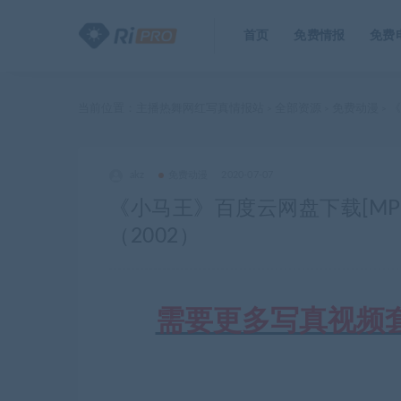
首页
免费情报
免费
当前位置：
主播热舞网红写真情报站
全部资源
免费动漫
《
>
>
>
akz
免费动漫
2020-07-07
《小马王》百度云网盘下载[MP4/m
（2002）
需要更多写真视频套图合