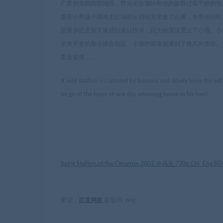
广袤的美国西部地区，野马史比瑞特和他的族群过着平静的生
第安小男孩小溪将史比瑞特从训练营里救了出来，并带他回到
回家乡还是留下来感到难以抉择，因为他深深爱上了小雨。小
依依不舍的和小溪告别后，小溪的部落就遭到了骑兵的袭击。
重新被抓……
A wild stallion is captured by humans and slowly loses the will t
let go of the hope of one day returning home to his herd.
Spirit.Stallion.of.the.Cimarron.2002.小马王.720p.Chi_Eng.
提取码: xvxj
资源：
百度网盘