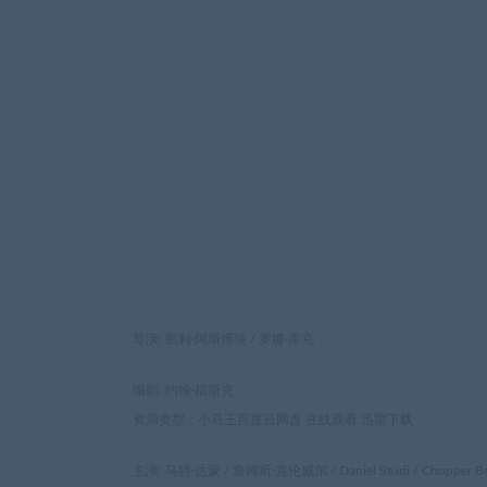
导演: 凯利·阿斯博瑞 / 罗娜·库克
编剧: 约翰·福斯克
资源类型：小马王百度云网盘 在线观看 迅雷下载
主演: 马特·达蒙 / 詹姆斯·克伦威尔 / Daniel Studi / Chopper Berne