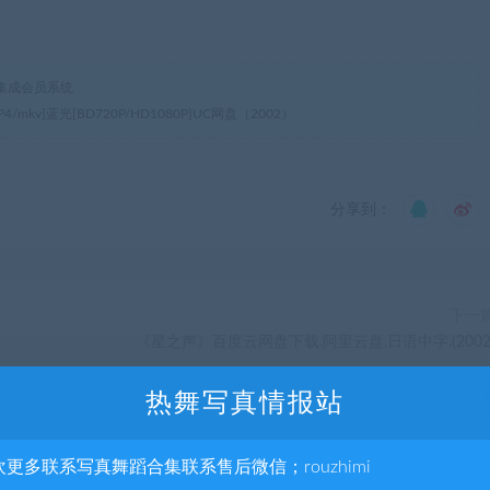
集成会员系统
kv]蓝光[BD720P/HD1080P]UC网盘（2002）
分享到：
下一
《星之声》百度云网盘下载.阿里云盘.日语中字.(2002
热舞写真情报站
欢更多联系写真舞蹈合集联系售后微信；rouzhimi