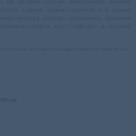
活。然而，当史比瑞特第一次见到人类时，他就被抓去训练成战马。幸好善良的印
了自己部落。在小溪的部落，史比瑞特遇上了斑纹木马小雨。这一次，史比瑞特对
溪察觉出了两匹马的爱情，他决定让他们一起回史比瑞特的家乡。当史比瑞特刚刚
史比瑞特和小雨马上回去救小溪，慌乱之下，小雨替小溪挡了一枪，而史比瑞特也
o resist training, yet, throughout his struggles for freedom, the stallion refuses to
BD-MP4.mp4