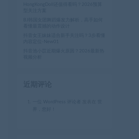
HongKongDoll还值得看吗？2026预算
型关注方案
BJ韩国女团舞蹈爆发力解析，高手如何
看懂最震撼的动作设计
抖音女王妹妹适合新手关注吗？3步看懂
内容定位-New01
抖音池小苡近期爆火原因？2026最新热
视频分析
近期评论
一位 WordPress 评论者
发表在
世
界，您好！