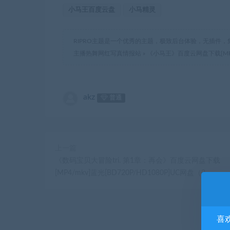
小马王百度云盘
小马精灵
RIPRO主题是一个优秀的主题，极致后台体验，无插件，
主播热舞网红写真情报站
»
《小马王》百度云网盘下载[MP4/m
akz
普通
上一篇
《数码宝贝大冒险tri. 第1章：再会》百度云网盘下载
[MP4/mkv]蓝光[BD720P/HD1080P]UC网盘（2
喜