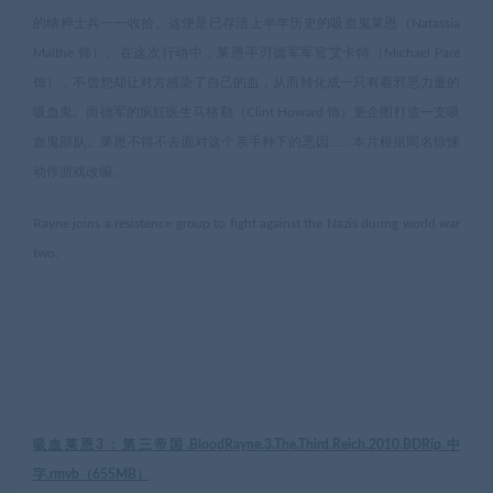
的纳粹士兵一一收拾。这便是已存活上半年历史的吸血鬼莱恩（Natassia
Malthe 饰）。在这次行动中，莱恩手刃德军军官艾卡特（Michael Paré
饰），不曾想却让对方感染了自己的血，从而转化成一只有着邪恶力量的
吸血鬼。而德军的疯狂医生马格勒（Clint Howard 饰）更企图打造一支吸
血鬼部队。莱恩不得不去面对这个亲手种下的恶因…… 本片根据同名惊悚
动作游戏改编。
Rayne joins a resistence group to fight against the Nazis during world war
two.
吸血莱恩3：第三帝国.BloodRayne.3.The.Third.Reich.2010.BDRip.中
字.rmvb（
655MB
）