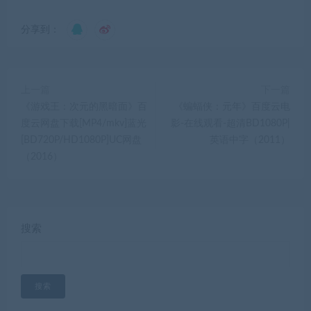
分享到：
上一篇
下一篇
《游戏王：次元的黑暗面》百
《蝙蝠侠：元年》百度云电
度云网盘下载[MP4/mkv]蓝光
影-在线观看-超清BD1080P|
[BD720P/HD1080P]UC网盘
英语中字（2011）
（2016）
搜索
搜索