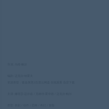
导演: 乌维·鲍尔
编剧: 迈克尔·纳霍夫
资源类型：吸血莱恩3百度云网盘 在线观看 迅雷下载
主演: 娜塔莎·迈尔兹 / 克林特·霍华德 / 迈克尔·帕尔
类型: 喜剧 / 动作 / 恐怖 / 奇幻 / 冒险