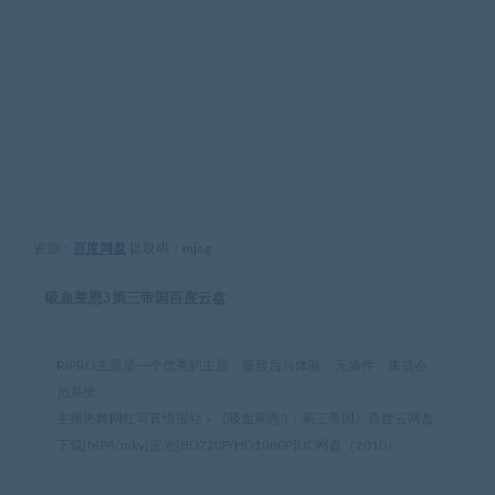
资源：
百度网盘
提取码：mjog
吸血莱恩3第三帝国百度云盘
RIPRO主题是一个优秀的主题，极致后台体验，无插件，集成会
员系统
主播热舞网红写真情报站
»
《吸血莱恩3：第三帝国》百度云网盘
下载[MP4/mkv]蓝光[BD720P/HD1080P]UC网盘（2010）