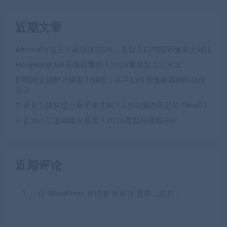
近期文章
AfreecaTV官方下载链接2026，正版入口与国际版安全对比
HongKongDoll还值得看吗？2026预算型关注方案
BJ韩国女团舞蹈爆发力解析，高手如何看懂最震撼的动作
设计
抖音女王妹妹适合新手关注吗？3步看懂内容定位-New01
抖音池小苡近期爆火原因？2026最新热视频分析
近期评论
一位 WordPress 评论者
发表在
世界，您好！