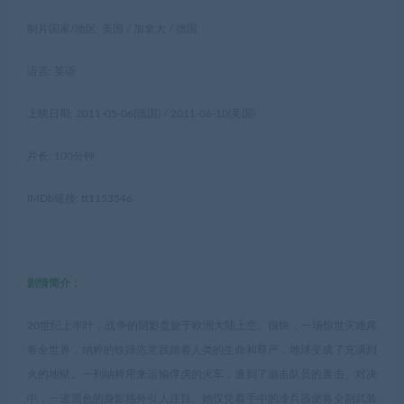
制片国家/地区: 美国 / 加拿大 / 德国
语言: 英语
上映日期: 2011-05-06(德国) / 2011-06-10(美国)
片长: 100分钟
IMDb链接: tt1153546
剧情简介：
20世纪上半叶，战争的阴影盘旋于欧洲大陆上空。很快，一场惊世灾难席
卷全世界，纳粹的铁蹄恣意践踏着人类的生命和尊严，地球变成了充满烈
火的地狱。一列纳粹用来运输俘虏的火车，遭到了游击队员的袭击。对决
中，一道黑色的身影格外引人注目。她仅凭着手中的冷兵器便将全副武装