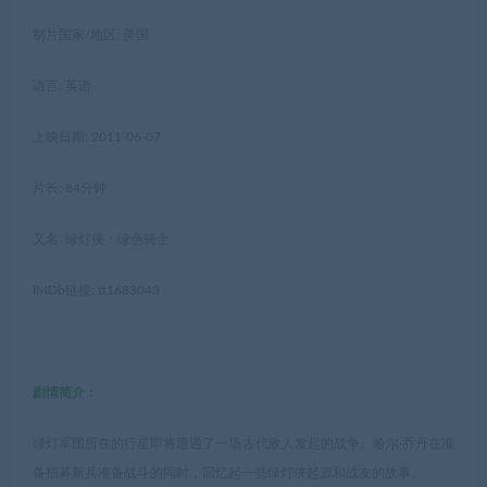
制片国家/地区: 美国
语言: 英语
上映日期: 2011-06-07
片长: 84分钟
又名: 绿灯侠：绿色骑士
IMDb链接: tt1683043
剧情简介：
绿灯军团所在的行星即将遭遇了一场古代敌人发起的战争。哈尔·乔丹在准
备招募新兵准备战斗的同时，回忆起一些绿灯侠起源和战友的故事。