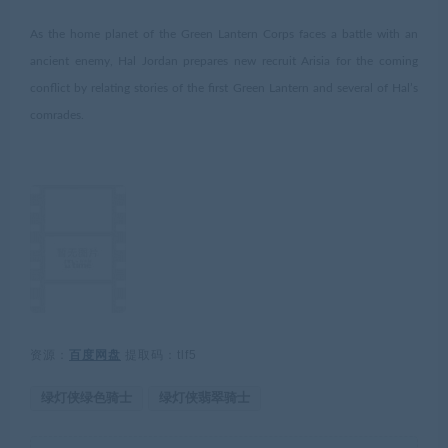
As the home planet of the Green Lantern Corps faces a battle with an
ancient enemy, Hal Jordan prepares new recruit Arisia for the coming
conflict by relating stories of the first Green Lantern and several of Hal’s
comrades.
资源：
百度网盘
提取码：tlf5
绿灯侠绿色骑士
绿灯侠翡翠骑士