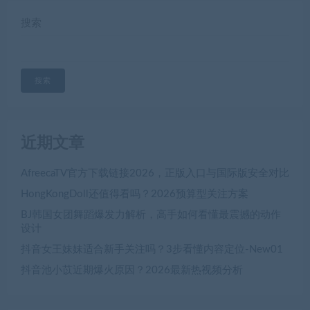
搜索
搜索
近期文章
AfreecaTV官方下载链接2026，正版入口与国际版安全对比
HongKongDoll还值得看吗？2026预算型关注方案
BJ韩国女团舞蹈爆发力解析，高手如何看懂最震撼的动作
设计
抖音女王妹妹适合新手关注吗？3步看懂内容定位-New01
抖音池小苡近期爆火原因？2026最新热视频分析