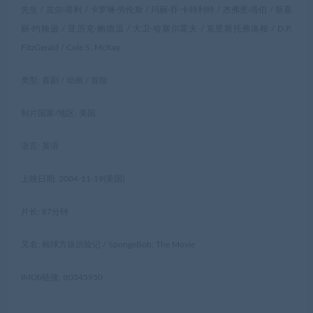
先生 / 吉尔·塔利 / 卡罗琳·劳伦斯 / 玛丽·乔·卡特利特 / 杰弗里·塔伯 / 斯嘉
丽·约翰逊 / 亚历克·鲍德温 / 大卫·哈塞尔霍夫 / 克里斯托弗洛根 / D.P.
FitzGerald / Cole S. McKay
类型: 喜剧 / 动画 / 冒险
制片国家/地区: 美国
语言: 英语
上映日期: 2004-11-19(美国)
片长: 87分钟
又名: 棉球方块历险记 / SpongeBob: The Movie
IMDb链接: tt0345950