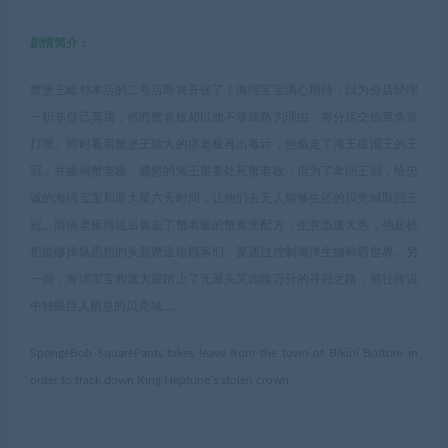
剧情简介：
蟹堡王毗邻本店的二号店即将开张了！海绵宝宝满心期待，以为分店经理
一职非自己莫属，然而蟹老板却以他不够成熟为理由，将分店交给章鱼哥
打理。同时看着蟹堡王做大的痞老板再出毒计，他偷走了海王星国王的王
冠，并嫁祸蟹老板，盛怒的海王星要处死蟹老板，但为了拿回王冠，给忠
诚的海绵宝宝和派大星六天时间，让他们去无人能够生还的贝壳城取回王
冠。而痞老板得逞后偷走了蟹老板的蟹黄堡配方，生意迅速大热，他趁机
把能够操纵思想的头盔赠送给顾客们，要通过控制海洋生物称霸世界。另
一面，海绵宝宝和派大星踏上了无厘头又凶险万分的寻冠之路，前往传说
中独眼巨人栖息的贝壳城……
SpongeBob SquarePants takes leave from the town of Bikini Bottom in
order to track down King Neptune’s stolen crown.