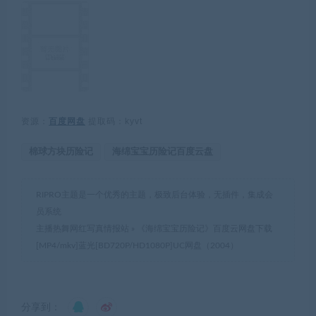
资源：
百度网盘
提取码：kyvt
棉球方块历险记
海绵宝宝历险记百度云盘
RIPRO主题是一个优秀的主题，极致后台体验，无插件，集成会
员系统
主播热舞网红写真情报站
»
《海绵宝宝历险记》百度云网盘下载
[MP4/mkv]蓝光[BD720P/HD1080P]UC网盘（2004）
分享到：