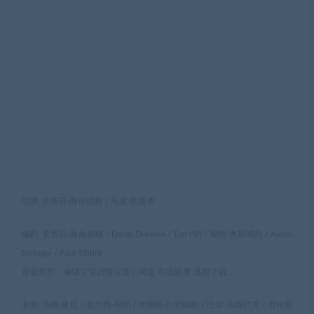
导演: 史蒂芬·海伦伯格 / 马克·奥斯本
编剧: 史蒂芬·海伦伯格 / Derek Drymon / Tim Hill / 肯特·奥斯博内 / Aaron
Springer / Paul Tibbitt
资源类型：海绵宝宝历险百度云网盘 在线观看 迅雷下载
主演: 汤姆·肯尼 / 克兰西·布朗 / 罗德格尔·邦帕斯 / 比尔·法格巴克 / 劳伦斯