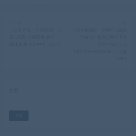
上一篇
下一篇
《德翁·科尔：科尔心肠》百
《龙珠剧场版：摩诃不可思议
度云电影-在线观看-超清
大冒险》百度云网盘下载
BD1080P|英语中字（2019）
[MP4/mkv]蓝光
[BD720P/HD1080P]UC网盘
（1988
搜索
搜索