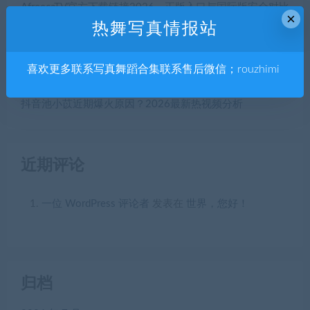
AfreecaTV官方下载链接2026，正版入口与国际版安全对比
×
热舞写真情报站
HongKongDoll还值得看吗？2026预算型关注方案
BJ韩国女团舞蹈爆发力解析，高手如何看懂最震撼的动作
设计
喜欢更多联系写真舞蹈合集联系售后微信；rouzhimi
抖音女王妹妹适合新手关注吗？3步看懂内容定位-New01
抖音池小苡近期爆火原因？2026最新热视频分析
近期评论
一位 WordPress 评论者
发表在
世界，您好！
归档