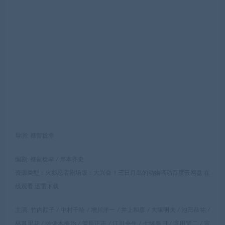
导演: 都留稔幸
编剧: 都留稔幸 / 岸本齐史
资源类型：火影忍者剧场版：大兴奋！三日月岛的动物骚动百度云网盘 在
线观看 迅雷下载
主演: 竹内顺子 / 中村千绘 / 增川洋一 / 井上和彦 / 大塚明夫 / 池田恭祐 /
林真里花 / 佐佐木梅治 / 菅原正志 / 江川央生 / 七绪春日 / 滨田贤二 / 宗