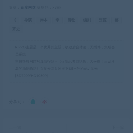
资源：
百度网盘
提取码：x8ok
《
导演
岸本
幸
留稔
编剧
资源
都
齐史
RIPRO主题是一个优秀的主题，极致后台体验，无插件，集成会
员系统
主播热舞网红写真情报站
»
《火影忍者剧场版：大兴奋！三日月
岛的动物骚动》百度云网盘阿里下载[MP4//mkv]蓝光
[BD720P/HD1080P]
分享到：
上一篇
下一篇