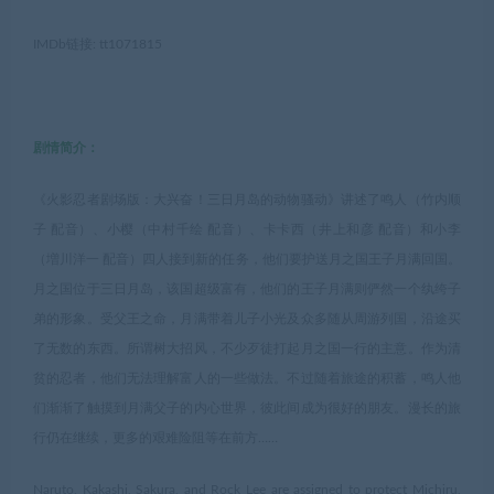
IMDb链接: tt1071815
剧情简介：
《火影忍者剧场版：大兴奋！三日月岛的动物骚动》讲述了鸣人（竹内顺
子 配音）、小樱（中村千绘 配音）、卡卡西（井上和彦 配音）和小李
（増川洋一 配音）四人接到新的任务，他们要护送月之国王子月满回国。
月之国位于三日月岛，该国超级富有，他们的王子月满则俨然一个纨绔子
弟的形象。受父王之命，月满带着儿子小光及众多随从周游列国，沿途买
了无数的东西。所谓树大招风，不少歹徒打起月之国一行的主意。作为清
贫的忍者，他们无法理解富人的一些做法。不过随着旅途的积蓄，鸣人他
们渐渐了触摸到月满父子的内心世界，彼此间成为很好的朋友。漫长的旅
行仍在继续，更多的艰难险阻等在前方……
Naruto, Kakashi, Sakura, and Rock Lee are assigned to protect Michiru,