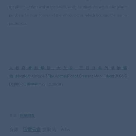
the prince of the Land of the Moon, while he travel the world. The prince
purchased a tiger Sham and the whole circus, which became the team’s
protection.
火影忍者剧场版.大兴奋.三日月岛的动物骚
动.Naruto.the.Movie.3.The.Animal.Riot.of.Crescent.Moon.Island.2006.B
D1080P.日语中字.mkv
（
2.28GB
）
资源：
阿里网盘
资源：
迅雷云盘
提取码：
9diw