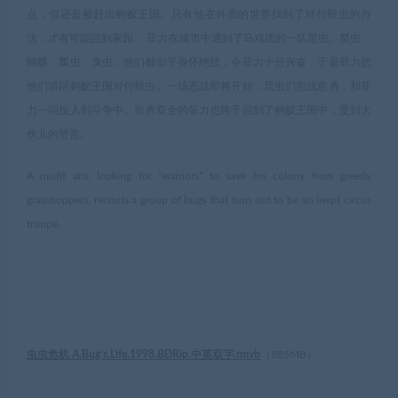
点，但还是被赶出蚂蚁王国。只有他在外面的世界找到了对付蝗虫的办
法，才有可能回到家园。 菲力在城市中遇到了马戏团的一队昆虫。爬虫、
蝴蝶、瓢虫、臭虫，他们都似乎身怀绝技，令菲力十分兴奋，于是菲力把
他们请回蚂蚁王国对付蝗虫。一场恶战即将开始，昆虫们愈战愈勇，和菲
力一同投入到斗争中。智勇双全的菲力也终于回到了蚂蚁王国中，受到大
伙儿的赞赏。
A misfit ant, looking for “warriors” to save his colony from greedy
grasshoppers, recruits a group of bugs that turn out to be an inept circus
troupe.
虫虫危机 A.Bug’s.Life.1998.BDRip.中英双字.rmvb
（
885MB
）