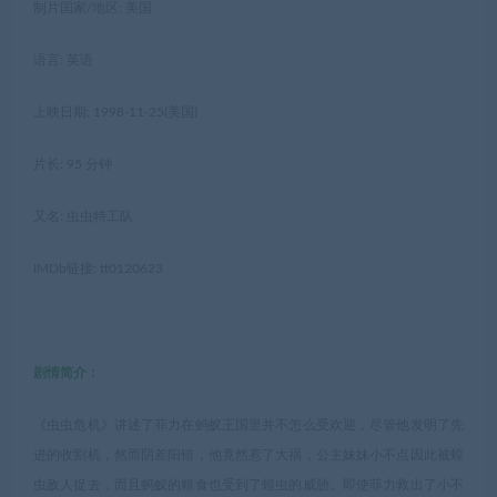
制片国家/地区: 美国
语言: 英语
上映日期: 1998-11-25(美国)
片长: 95 分钟
又名: 虫虫特工队
IMDb链接: tt0120623
剧情简介：
《虫虫危机》讲述了菲力在蚂蚁王国里并不怎么受欢迎，尽管他发明了先
进的收割机，然而阴差阳错，他竟然惹了大祸，公主妹妹小不点因此被蝗
虫敌人捉去，而且蚂蚁的粮食也受到了蝗虫的威胁。即使菲力救出了小不