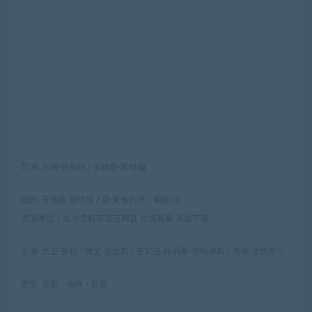
导演: 约翰·拉塞特 / 安德鲁·斯坦顿
编剧: 安德鲁·斯坦顿 / 唐·麦肯内里 / 鲍勃·肖
资源类型：虫虫危机百度云网盘 在线观看 迅雷下载
主演: 大卫·弗利 / 凯文·史派西 / 茱莉亚·路易斯-德瑞弗斯 / 海顿·潘妮蒂尔
类型: 喜剧 / 动画 / 冒险