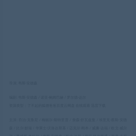
导演: 韦斯·安德森
编剧: 韦斯·安德森 / 诺亚·鲍姆巴赫 / 罗尔德·达尔
资源类型：了不起的狐狸爸爸百度云网盘 在线观看 迅雷下载
主演: 乔治·克鲁尼 / 梅丽尔·斯特里普 / 詹森·舒瓦兹曼 / 埃里克·蔡斯·安德
森 / 比尔·默瑞 / 华莱士·沃洛达斯基 / 迈克尔·刚本 / 威廉·达福 / 欧文·威尔