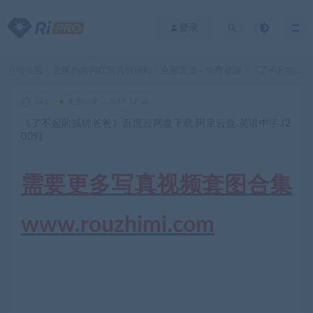
登录
当前位置：
主播热舞网红写真情报站
全部资源
免费动漫
《了不起的狐狸爸爸》百度云网盘下载.阿里云盘.英语中字.(2009)
>
>
>
akz
免费动漫
2019-11-20
《了不起的狐狸爸爸》百度云网盘下载.阿里云盘.英语中字.(2
009)
需要更多写真视频套图合集
www.rouzhimi.com