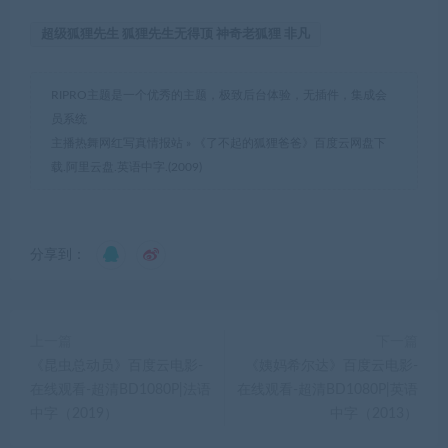
超级狐狸先生 狐狸先生无得顶 神奇老狐狸 非凡
RIPRO主题是一个优秀的主题，极致后台体验，无插件，集成会
员系统
主播热舞网红写真情报站
»
《了不起的狐狸爸爸》百度云网盘下
载.阿里云盘.英语中字.(2009)
分享到：
上一篇
下一篇
《昆虫总动员》百度云电影-
《姨妈希尔达》百度云电影-
在线观看-超清BD1080P|法语
在线观看-超清BD1080P|英语
中字（2019）
中字（2013）