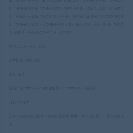
逊 / 贾维斯·考科尔 / 韦斯·安德森 / 凯伦·达菲 / 罗宾·赫尔斯通 / 雨果·吉尼
斯 / 海伦·麦克洛瑞 / 罗曼·科波拉 / 尤玛·马努夫 / 杰瑞米·道森 / 加斯·詹宁
斯 / 布莱恩·考克斯 / 特里斯坦·奥利弗 / 詹姆斯·哈密尔顿 / 史蒂文·M·拉尔
斯 / 罗伯·赫尔索夫 / 珍妮弗·弗切斯 / 艾莉森·阿巴特 / 茉莉·库珀 / 艾德里
安·布洛迪 / 马利欧·巴塔利 / 马丁·巴拉德
类型: 喜剧 / 动画 / 冒险
制片国家/地区: 美国
语言: 英语
上映日期: 2009-10-14(伦敦电影节) / 2009-11-25(美国)
片长: 87分钟
又名: 超级狐狸先生(台) / 狐狸先生无得顶(港) / 神奇老狐狸 / 非凡的狐狸老
爸