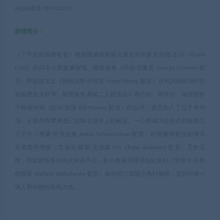
IMDb链接: tt0432283
剧情简介：
《了不起的狐狸爸爸》根据挪威藉英国儿童文学作家罗尔德·达尔（Roald
Dahl）的同名儿童故事改编。狐狸爸爸（乔治·克鲁尼 George Clooney 配
音）和狐狸太太（梅丽尔斯·特里普 Meryl Streep 配音）在乳鸽场偷窃时得
知狐狸太太怀孕，狐狸爸爸承诺二人脱逃后不再行窃。两年后，狐狸爸爸
不顾獾律师（比尔·默瑞 Bill Murray 配音）的反对，执意购入了位于养鸡
场、火腿商和苹果酒三农场主地界上的树屋。一心想成为运动员的狐狸儿
子艾什（詹森·舒瓦兹曼 Jason Schwartzman 配音）对新搬来暂住的表兄
克里斯托弗森（艾瑞克·蔡斯·安德森 Eric Chase Anderson 配音）又妒又
恨；而狐狸爸爸则再次按奈不住，联合树屋管理员负鼠凯利（华莱士·沃勒
德斯基 Wallace Wolodarsky 配音）秘密对三农场主再行偷窃，直到引来一
场人和动物的殊死大战……