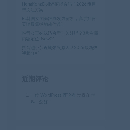
HongKongDoll还值得看吗？2026预算
型关注方案
BJ韩国女团舞蹈爆发力解析，高手如何
看懂最震撼的动作设计
抖音女王妹妹适合新手关注吗？3步看懂
内容定位-New01
抖音池小苡近期爆火原因？2026最新热
视频分析
近期评论
一位 WordPress 评论者
发表在
世
界，您好！