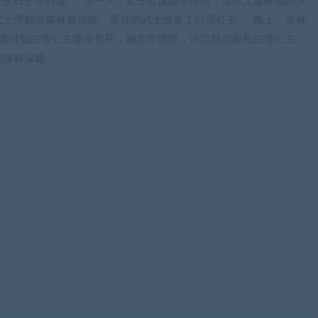
公主日子不好過。 這一天，女王從魔鏡中得知，世界上最美麗的人
武士帶她去森林處決她。善良的武士放走了白雪公主。 晚上，森林
王後得知白雪公主還沒有死，她非常憤怒，決定親自殺死白雪公主
到森林深處。