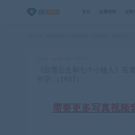
首页
免费情报
免费
当前位置：
主播热舞网红写真情报站
全部资源
免费动漫
《
>
>
>
akz
免费动漫
2019-09-19
《白雪公主和七个小矮人》百度云网
中字.（1937）
需要更多写真视频套图合