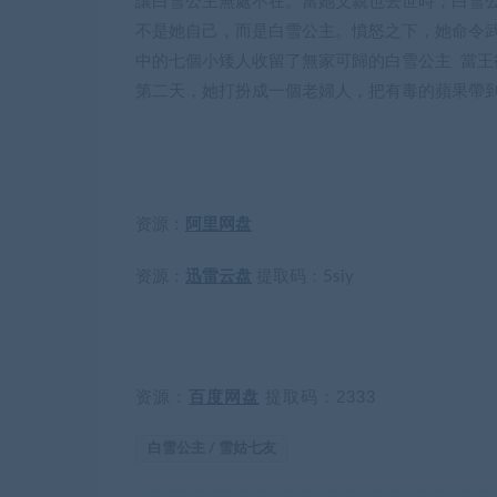
讓白雪公主無處不在。當她父親也去世時，白雪
不是她自己，而是白雪公主。憤怒之下，她命令
中的七個小矮人收留了無家可歸的白雪公主 當
第二天，她打扮成一個老婦人，把有毒的蘋果帶
资源：
阿里网盘
资源：
迅雷云盘
提取码：
5siy
资源：
百度网盘
提取码：
2333
白雪公主 / 雪姑七友