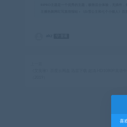
RIPRO主题是一个优秀的主题，极致后台体验，无插件，
主播热舞网红写真情报站
»
《白雪公主和七个小矮人》百度云网
akz
普通
上一篇
《艾芙琳》百度云网盘 迅雷下载 超清.HD1080P.英语中
（2019）
喜