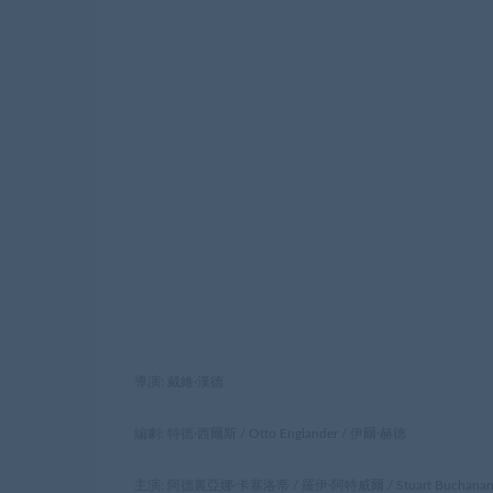
導演: 戴維·漢德
編劇: 特德·西爾斯 / Otto Englander / 伊爾·赫德
主演: 阿德裏亞娜·卡塞洛蒂 / 羅伊·阿特威爾 / Stuart Buchanan / H