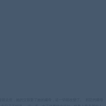
母親去世，她的父親娶了她的繼母，這一切都改變了。 邪惡的繼母