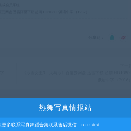
集成会员系统
盘 迅雷阿里下载 超清.HD1080P.英语中字.（1937）
分享到：
下一
字.
《冰雪女王3：火与冰》百度云网盘 迅雷下载 超清.HD1080P
俄语中字.（2016
热舞写真情报站
欢更多联系写真舞蹈合集联系售后微信；rouzhimi