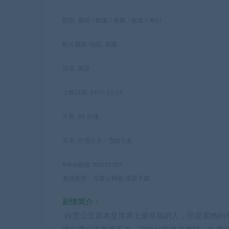
類型: 愛情 / 動畫 / 歌舞 / 家庭 / 奇幻
制片國家/地區: 美國
語言: 英語
上映日期: 1937-12-21
片長: 83 分鍾
又名: 白雪公主 / 雪姑七友
IMDb鏈接: tt0029583
资源类型：百度云网盘 迅雷下载
剧情简介：
白雪公主原本是世界上最幸福的人，但是當她的