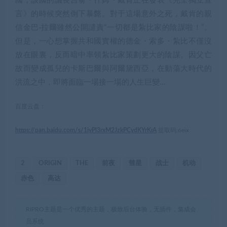
國，該國的議長吉翁・什姆・戴肯正在發表《完全獨立宣
言》的時候突然倒下暴斃。對于這場意外之死，戴肯的親
信金巴·拉爾雖然公開譴責“一切都是紮比家的陰謀啦！”。
但是，一心想掌握共和國實權的德金・索多・紮比不僅沒
放在眼裏，反而暗中率領紮比家策劃更大的陰謀。因父亡
故而變成孤兒的卡斯巴爾與阿爾黛西亞，在動蕩大時代的
洪流之中，即將面臨一場接一場的人生巨變…
百度云盘：
https://pan.baidu.com/s/1iyPl3rxM2JzkPCydKYrKrA
提取码:6eix
2
ORIGIN
THE
前夜
彗星
战士
机动
赤色
高达
RIPRO主题是一个优秀的主题，极致后台体验，无插件，集成会
员系统