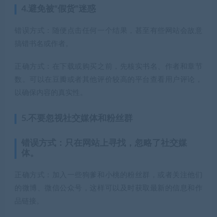
4.避免被“假货”迷惑
错误方式：随便点击任何一个结果，甚至有些网站会故意
搞错书名或作者。
正确方式：在下载或购买之前，先核实书名、作者和章节
数。可以在豆瓣或者其他评价较高的平台查看用户评论，
以确保内容的真实性。
5.不要忽视社交媒体和粉丝群
错误方式：只在网站上寻找，忽略了社交媒
体。
正确方式：加入一些狗爹和小桃的粉丝群，或者关注他们
的微博、微信公众号，这样可以及时获取最新的信息和作
品链接。