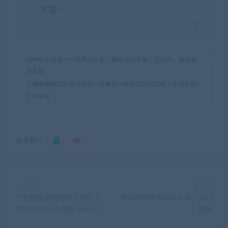
览器~
RIPRO主题是一个优秀的主题，极致后台体验，无插件，集成会
员系统
主播热舞网红写真情报站
»
狗爹和小桃作品怎么找全？先避开这7
个搜索坑
分享到：
上一篇
下一篇
抖音肥嘉如何做稳定更新？
情深叉喔经典作品合集，热门
2026内容日历模板-New01
视频