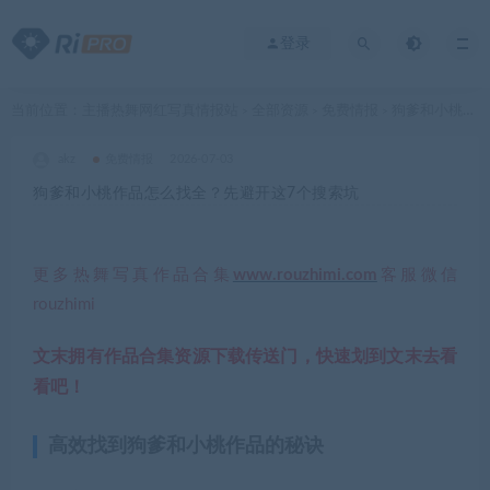
登录
当前位置：
主播热舞网红写真情报站
全部资源
免费情报
狗爹和小桃作品怎么找全？先避开这7个搜索坑
>
>
>
akz
免费情报
2026-07-03
狗爹和小桃作品怎么找全？先避开这7个搜索坑
更多热舞写真作品合集
www.rouzhimi.com
客服微信
rouzhimi
文末拥有作品合集资源下载传送门，快速划到文末去看
看吧！
高效找到狗爹和小桃作品的秘诀