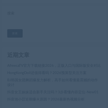
搜索
搜索
近期文章
AfreecaTV官方下载链接2026，正版入口与国际版安全对比
HongKongDoll还值得看吗？2026预算型关注方案
BJ韩国女团舞蹈爆发力解析，高手如何看懂最震撼的动作
设计
抖音女王妹妹适合新手关注吗？3步看懂内容定位-New01
抖音池小苡近期爆火原因？2026最新热视频分析