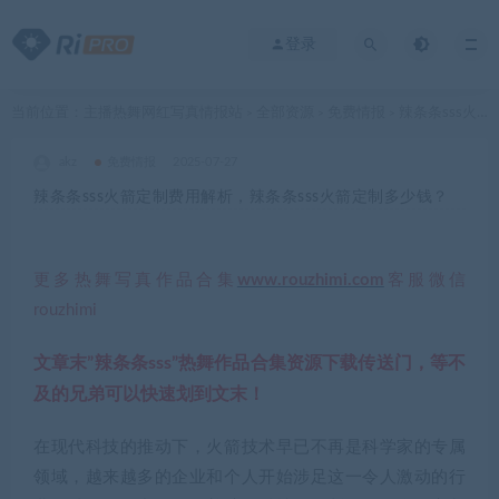
登录
当前位置：
主播热舞网红写真情报站
全部资源
免费情报
辣条条sss火箭定制费用解析，辣条条sss火箭定制多少钱？
>
>
>
akz
免费情报
2025-07-27
辣条条sss火箭定制费用解析，辣条条sss火箭定制多少钱？
更多热舞写真作品合集
www.rouzhimi.com
客服微信
rouzhimi
文章末”
辣条条sss
”热舞作品合集资源下载传送门，等不
及的兄弟可以快速划到文末！
在现代科技的推动下，火箭技术早已不再是科学家的专属
领域，越来越多的企业和个人开始涉足这一令人激动的行