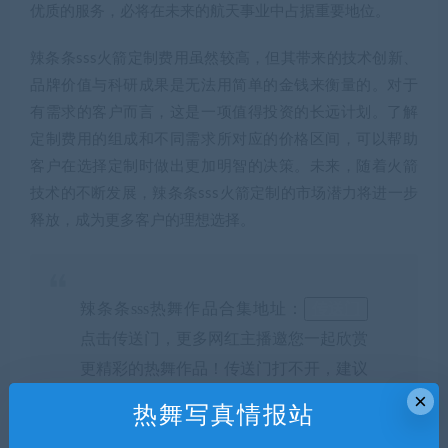
优质的服务，必将在未来的航天事业中占据重要地位。
辣条条sss火箭定制费用虽然较高，但其带来的技术创新、
品牌价值与科研成果是无法用简单的金钱来衡量的。对于
有需求的客户而言，这是一项值得投资的长远计划。了解
定制费用的组成和不同需求所对应的价格区间，可以帮助
客户在选择定制时做出更加明智的决策。未来，随着火箭
技术的不断发展，辣条条sss火箭定制的市场潜力将进一步
释放，成为更多客户的理想选择。
辣条条sss热舞作品合集地址：
传送门
点击传送门，更多网红主播邀您一起欣赏
更精彩的热舞作品！传送门打不开，建议
×
更换google浏览器~
热舞写真情报站