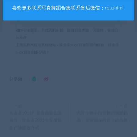
喜欢更多联系写真舞蹈合集联系售后微信；rouzhimi
辣条条sss
RIPRO主题是一个优秀的主题，极致后台体验，无插件，集成会
员系统
主播热舞网红写真情报站
»
辣条条sss火箭定制费用解析，辣条条
sss火箭定制多少钱？
分享到：
上一篇
下一篇
辣条条2021年直播视频在线
虎牙小狮子抖音舞蹈视频精
观看，辣条条2021年直播视
选，探索她在抖音上的热舞
频在线播放方式