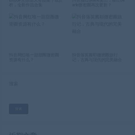
B站UP主徐珺大哥图集下载赏
抖音脸红dearie复出，脸红de
析，全新作品合集
arie微密圈再次更新？
抖音网红唯一甜甜圈微密圈
抖音落英酱耶微密圈旅行
资源有什么？
记，古典与现代的完美融合
搜索
搜索