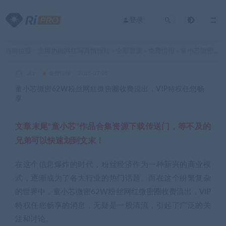
登录
当前位置：
主播热舞网红写真情报站
全部资源
免费情报
童小芯微密62W粉丝网红微密圈收费流出，VIP特权任您畅享
>
>
>
akz
免费情报
2025-07-25
童小芯微密62W粉丝网红微密圈收费流出，VIP特权任您畅
享
文章末尾”
童小芯
”作品合集资源下载传送门，等不及的
兄弟可以快速划到文末！
在这个信息爆炸的时代，粉丝经济作为一种新兴的商业模
式，逐渐成为了各大行业的热门话题。而在这个纷繁复杂
的世界中，童小芯微密62W粉丝
网红
微密圈
收费流出，VIP
特权任您畅享的消息，无疑是一股清流，引起了广泛的关
注和讨论。