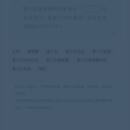
童小芯微密圈作品
集地址：
传送门
点
击传送门，更多COSER邀您一起欣赏更
精彩的COSPLAY！~
女神
微密圈
童小芯
童小芯作品
童小芯套图
童小芯定制作品
童小芯微密圈
童小芯微密圈作品
童小芯资源
网红
RIPRO主题是一个优秀的主题，极致后台体验，无插件，集成会
员系统
主播热舞网红写真情报站
»
童小芯微密62W粉丝网红微密圈收费
流出，VIP特权任您畅享