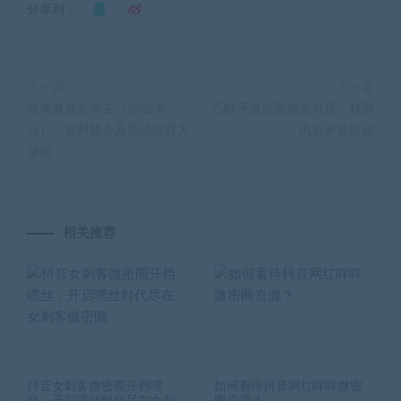
分享到：
上一篇
下一篇
微博健身女博主（@ii金希
乙醇子微密圈饱览奇观，精彩
儿），资料简介及高清写真大
内容不容错过
放送
相关推荐
抖音女刺客微密圈开档嘿
如何看待抖音网红咩咩微密