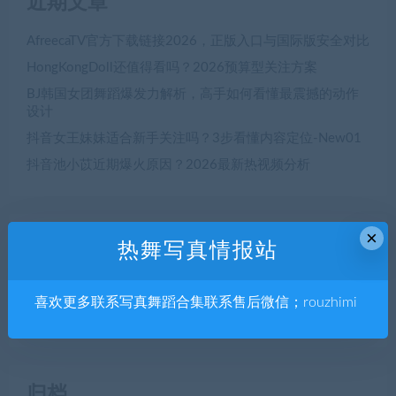
近期文章
AfreecaTV官方下载链接2026，正版入口与国际版安全对比
HongKongDoll还值得看吗？2026预算型关注方案
BJ韩国女团舞蹈爆发力解析，高手如何看懂最震撼的动作
设计
抖音女王妹妹适合新手关注吗？3步看懂内容定位-New01
抖音池小苡近期爆火原因？2026最新热视频分析
×
近期评论
热舞写真情报站
一位 WordPress 评论者
发表在
世界，您好！
喜欢更多联系写真舞蹈合集联系售后微信；rouzhimi
归档