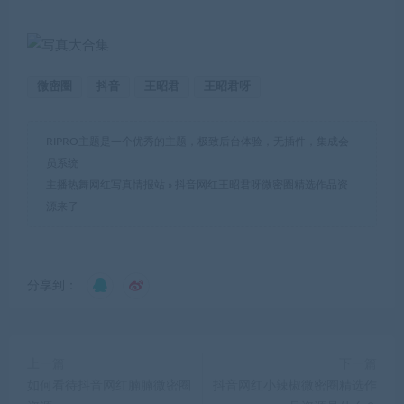
微密圈
抖音
王昭君
王昭君呀
RIPRO主题是一个优秀的主题，极致后台体验，无插件，集成会
员系统
主播热舞网红写真情报站
»
抖音网红王昭君呀微密圈精选作品资
源来了
分享到：
上一篇
下一篇
如何看待抖音网红腩腩微密圈
抖音网红小辣椒微密圈精选作