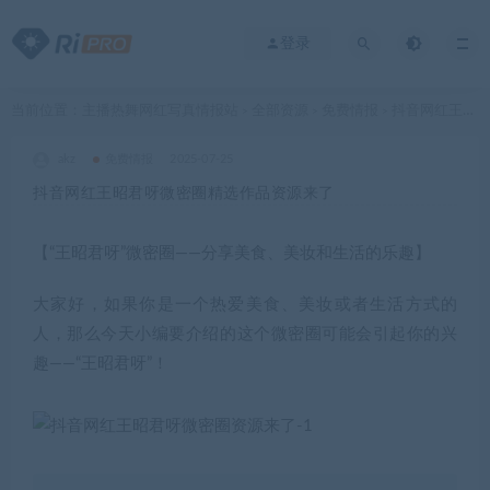
登录
当前位置：
主播热舞网红写真情报站
全部资源
免费情报
抖音网红王昭君呀微密圈精选作品资源来了
>
>
>
akz
免费情报
2025-07-25
抖音网红王昭君呀微密圈精选作品资源来了
【“
王昭君呀
”
微密圈
——分享美食、美妆和生活的乐趣】
大家好，如果你是一个热爱美食、美妆或者生活方式的
人，那么今天小编要介绍的这个微密圈可能会引起你的兴
趣——“
王昭君
呀”！