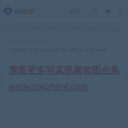
登录
当前位置：
主播热舞网红写真情报站
全部资源
免费电视剧
《轮流传》百度云网盘夸克下载.阿里云盘.中字.(1980)
>
>
>
akz
免费电视剧
2025-03-14
《轮流传》百度云网盘夸克下载.阿里云盘.中字.(1980)
需要更多写真视频套图合集
www.rouzhimi.com