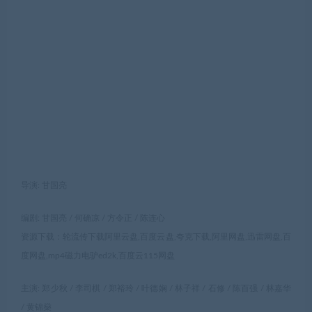
导演: 甘国亮
编剧: 甘国亮 / 何确凉 / 方令正 / 陈连心
资源下载：轮流传下载阿里云盘,百度云盘,夸克下载,阿里网盘,迅雷网盘,百
度网盘,mp4磁力电驴ed2k,百度云115网盘
主演: 郑少秋 / 李司棋 / 郑裕玲 / 叶德娴 / 林子祥 / 石修 / 陈百强 / 林嘉华
/ 黄锦燊