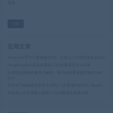
搜索
搜索
近期文章
AfreecaTV官方下载链接2026，正版入口与国际版安全对比
HongKongDoll还值得看吗？2026预算型关注方案
BJ韩国女团舞蹈爆发力解析，高手如何看懂最震撼的动作
设计
抖音女王妹妹适合新手关注吗？3步看懂内容定位-New01
抖音池小苡近期爆火原因？2026最新热视频分析