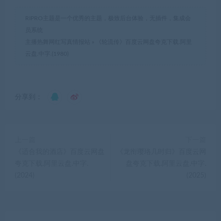
RIPRO主题是一个优秀的主题，极致后台体验，无插件，集成会
员系统
主播热舞网红写真情报站
»
《轮流传》百度云网盘夸克下载.阿里
云盘.中字.(1980)
分享到：
上一篇
下一篇
《适合我的酒店》百度云网盘
《龙衔璎珞几时归》百度云网
夸克下载.阿里云盘.中字.
盘夸克下载.阿里云盘.中字.
(2024)
(2025)