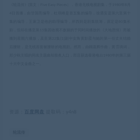
《轮流传》(英文：Five Easy Pieces），香港无线电视剧集，于1980年8月
4日首播，由甘国亮编导，杜琪峰是首五集的编导，徐遇安是第六至第十
集的编导，王家卫是他的助理编导，岸西则是剧集统筹，原定是80集长
剧，但却在播至第15集因收视不敌丽的于同时间播放的《大地恩情》而被
搬到星期六播放，及至第22集[1]剧中女角黄影霞与她的第一任丈夫结婚
后腰斩，是无线首套被腰斩的电视剧。然而，由顾嘉辉作曲，黄霑填词，
郑少秋主唱的同名主题曲却脍炙人口，而且获选香港电台1980年的第三届
十大中文金曲之一。
资源：
百度网盘
提取码：
y4n8
轮流传