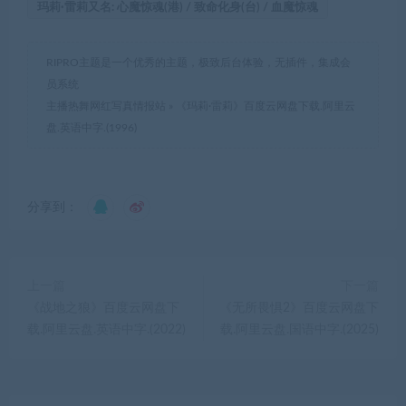
玛莉·雷莉又名: 心魔惊魂(港) / 致命化身(台) / 血魔惊魂
RIPRO主题是一个优秀的主题，极致后台体验，无插件，集成会
员系统
主播热舞网红写真情报站
»
《玛莉·雷莉》百度云网盘下载.阿里云
盘.英语中字.(1996)
分享到：
上一篇
下一篇
《战地之狼》百度云网盘下
《无所畏惧2》百度云网盘下
载.阿里云盘.英语中字.(2022)
载.阿里云盘.国语中字.(2025)