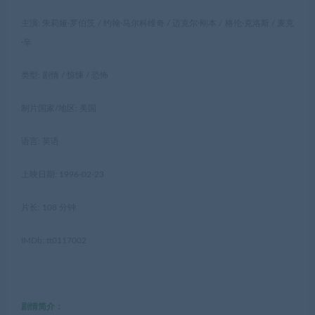
主演: 朱莉娅·罗伯茨 / 约翰·马尔科维奇 / 迈克尔·刚本 / 格伦·克洛斯 / 麦克
·辛
类型: 剧情 / 惊悚 / 恐怖
制片国家/地区: 美国
语言: 英语
上映日期: 1996-02-23
片长: 108 分钟
IMDb: tt0117002
剧情简介：