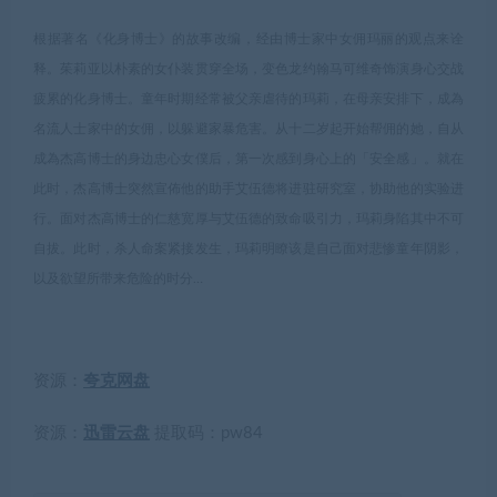
根据著名《化身博士》的故事改编，经由博士家中女佣玛丽的观点来诠
释。茱莉亚以朴素的女仆装贯穿全场，变色龙约翰马可维奇饰演身心交战
疲累的化身博士。童年时期经常被父亲虐待的玛莉，在母亲安排下，成為
名流人士家中的女佣，以躲避家暴危害。从十二岁起开始帮佣的她，自从
成為杰高博士的身边忠心女僕后，第一次感到身心上的「安全感」。就在
此时，杰高博士突然宣佈他的助手艾伍德将进驻研究室，协助他的实验进
行。面对杰高博士的仁慈宽厚与艾伍德的致命吸引力，玛莉身陷其中不可
自拔。此时，杀人命案紧接发生，玛莉明瞭该是自己面对悲惨童年阴影，
以及欲望所带来危险的时分…
资源：
夸克网盘
资源：
迅雷云盘
提取码：
pw84