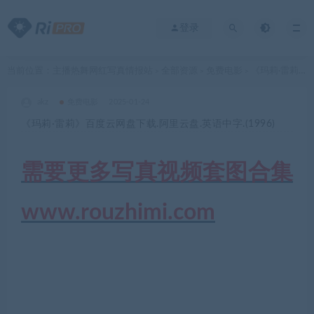
登录
当前位置：
主播热舞网红写真情报站
全部资源
免费电影
《玛莉·雷莉》百度云网盘下载.阿里云盘.英语中字.(1996)
>
>
>
akz
免费电影
2025-01-24
《玛莉·雷莉》百度云网盘下载.阿里云盘.英语中字.(1996)
需要更多写真视频套图合集
www.rouzhimi.com