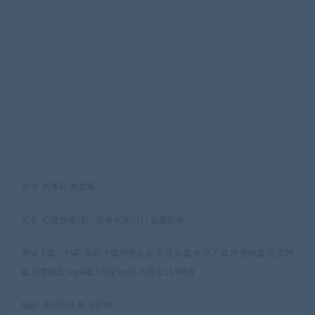
导演: 斯蒂芬·弗雷斯
又名: 心魔惊魂(港) / 致命化身(台) / 血魔惊魂
资源下载：玛莉·雷莉下载阿里云盘,百度云盘,夸克下载,阿里网盘,迅雷网
盘,百度网盘,mp4磁力电驴ed2k,百度云115网盘
编剧: 克里斯托弗·汉普顿