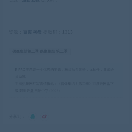
资源：
迅雷云盘
提取码：
资源：
百度网盘
提取码：1313
偶像集结第二季 偶像集结 第二季
RIPRO主题是一个优秀的主题，极致后台体验，无插件，集成会
员系统
主播热舞网红写真情报站
»
《偶像集结！第二季》百度云网盘下
载.阿里云盘.日语中字.(2025)
分享到：