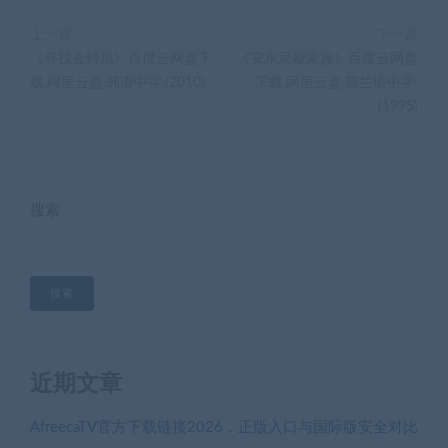
上一篇
下一篇
《寻找金钟旭》百度云网盘下
《安东尼娅家族》百度云网盘
载.阿里云盘.韩语中字.(2010)
下载.阿里云盘.荷兰语中字.
(1995)
搜索
搜索
近期文章
AfreecaTV官方下载链接2026，正版入口与国际版安全对比