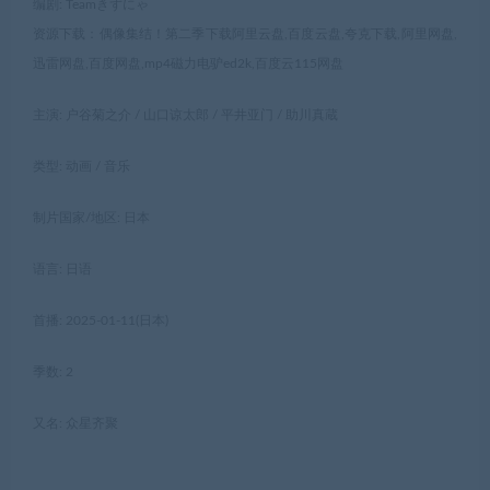
编剧: Teamきずにゃ
资源下载：偶像集结！第二季下载阿里云盘,百度云盘,夸克下载,阿里网盘,
迅雷网盘,百度网盘,mp4磁力电驴ed2k,百度云115网盘
主演: 户谷菊之介 / 山口谅太郎 / 平井亚门 / 助川真蔵
类型: 动画 / 音乐
制片国家/地区: 日本
语言: 日语
首播: 2025-01-11(日本)
季数: 2
又名: 众星齐聚