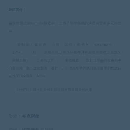
剧情简介：
在突然開設的Youtube頻道中，上傳了形形色色的演出者豐富多元的歌
曲。
從翻唱人氣歌曲、公開「試唱」歌曲的「KIKUNOYU」、
「EVAN」、「鈴」，以獨立演出者身分發布具有高度音樂性之歌曲的
「高尾大毅」、「二条瑛士郎」、「東郷楓雅」。以自己作曲的歌曲為中
心展現獨一無二之歌聲的「春賀」。藉由高水準的演出展現出壓倒性之存
在感的頂尖偶像「Anela」。
由他們所共織出的歌曲及理念將會帶來嶄新的故事。
资源：
夸克网盘