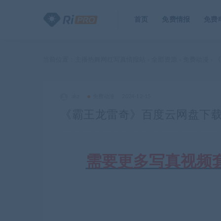
首页
免费情报
免费
当前位置：
主播热舞网红写真情报站
全部资源
免费动漫
《
>
>
>
akz
免费动漫
2024-12-15
《霸王龙雷奇》百度云网盘下载.阿
需要更多写真视频套图合