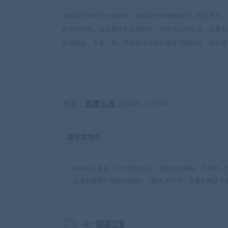
动画原型来自于知名绘本《你看起来好像很好吃》恐龙系列。
白垩纪时代，生活着许多不同种类、性格各异的恐龙，故事主
各种危机。年复一年，雷奇和小伙伴们相互理解扶持，在恐龙
资源：
迅雷云盘
提取码：1234
霸王龙雷奇
RIPRO主题是一个优秀的主题，极致后台体验，无插件，
主播热舞网红写真情报站
»
《霸王龙雷奇》百度云网盘下载.阿
akz
普通