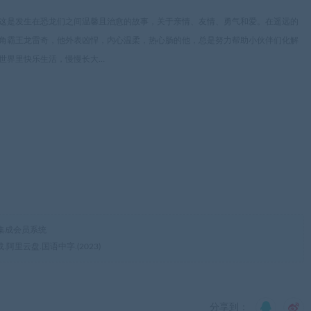
这是发生在恐龙们之间温馨且治愈的故事，关于亲情、友情、勇气和爱。在遥远的
角霸王龙雷奇，他外表凶悍，内心温柔，热心肠的他，总是努力帮助小伙伴们化解
世界里快乐生活，慢慢长大…
集成会员系统
里云盘.国语中字.(2023)
分享到：