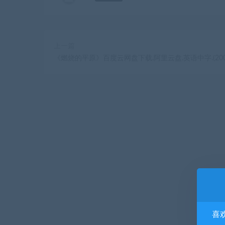
上一篇
《燃烧的平原》百度云网盘下载.阿里云盘.英语中字.(200
喜