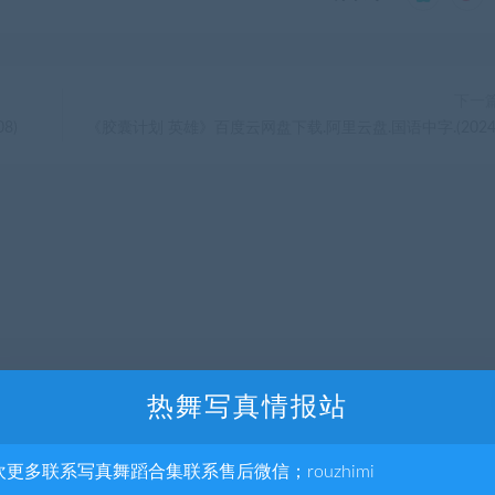
下一
8)
《胶囊计划 英雄》百度云网盘下载.阿里云盘.国语中字.(2024
热舞写真情报站
欢更多联系写真舞蹈合集联系售后微信；rouzhimi