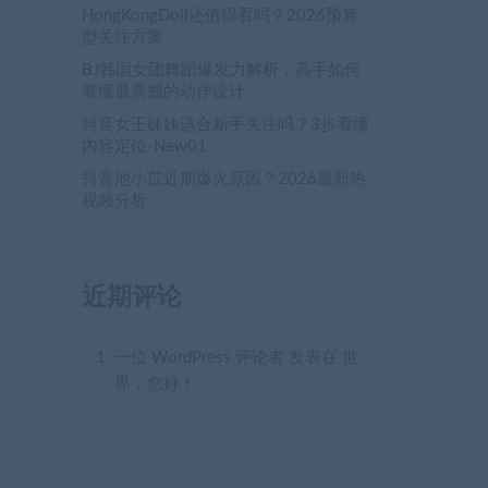
HongKongDoll还值得看吗？2026预算
型关注方案
BJ韩国女团舞蹈爆发力解析，高手如何
看懂最震撼的动作设计
抖音女王妹妹适合新手关注吗？3步看懂
内容定位-New01
抖音池小苡近期爆火原因？2026最新热
视频分析
近期评论
一位 WordPress 评论者
发表在
世
界，您好！