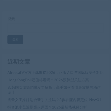
搜索
搜索
近期文章
AfreecaTV官方下载链接2026，正版入口与国际版安全对比
HongKongDoll还值得看吗？2026预算型关注方案
BJ韩国女团舞蹈爆发力解析，高手如何看懂最震撼的动作
设计
抖音女王妹妹适合新手关注吗？3步看懂内容定位-New01
抖音池小苡近期爆火原因？2026最新热视频分析