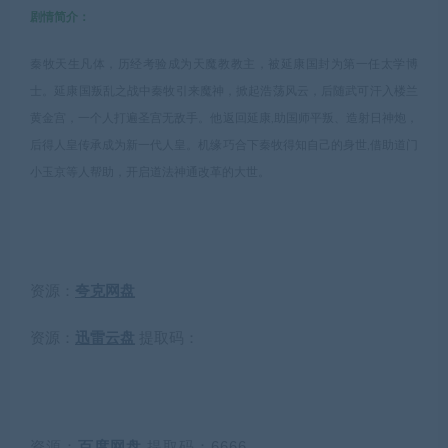
剧情简介：
秦牧天生凡体，历经考验成为天魔教教主，被延康国封为第一任太学博
士。延康国叛乱之战中秦牧引来魔神，掀起浩荡风云，后随武可汗入楼兰
黄金宫，一个人打遍圣宫无敌手。他返回延康,助国师平叛、造射日神炮，
后得人皇传承成为新一代人皇。机缘巧合下秦牧得知自己的身世,借助道门
小玉京等人帮助，开启道法神通改革的大世。
资源：
夸克网盘
资源：
迅雷云盘
提取码：
资源：
百度网盘
提取码：6666