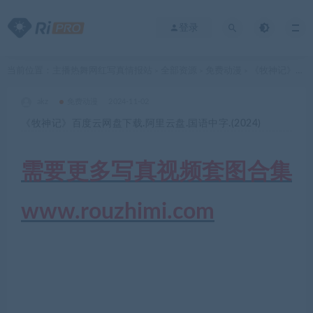
登录
当前位置：
主播热舞网红写真情报站
全部资源
免费动漫
《牧神记》百度云网盘下载.阿里云盘.国语中字.(2024)
>
>
>
akz
免费动漫
2024-11-02
《牧神记》百度云网盘下载.阿里云盘.国语中字.(2024)
需要更多写真视频套图合集
www.rouzhimi.com