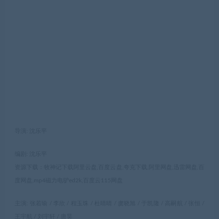
导演: 沈乐平
编剧: 沈乐平
资源下载：牧神记下载阿里云盘,百度云盘,夸克下载,阿里网盘,迅雷网盘,百
度网盘,mp4磁力电驴ed2k,百度云115网盘
主演: 张若瑜 / 李欣 / 程玉珠 / 杜晴晴 / 虞晓旭 / 于凯隆 / 高嗣航 / 张恒 /
王宇航 / 刘宇轩 / 唐昊