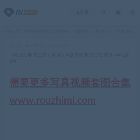
登录
当前位置：
主播热舞网红写真情报站
全部资源
免费动漫
《猥城琐事 第二季》百度云网盘下载.阿里云盘.英语中字.(2024)
>
>
>
akz
免费动漫
2024-09-30
《猥城琐事 第二季》百度云网盘下载.阿里云盘.英语中字.(20
24)
需要更多写真视频套图合集
www.rouzhimi.com