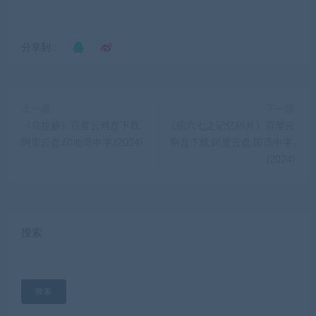
分享到：
上一篇
下一篇
《乌拉赫》百度云网盘下载.
《伍六七之记忆碎片》百度云
阿里云盘.印地语中字.(2024)
网盘下载.阿里云盘.国语中字.
(2024)
搜索
搜索