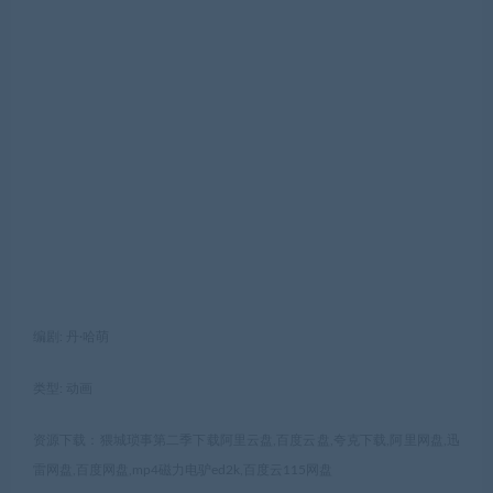
编剧: 丹·哈萌
类型: 动画
资源下载：猥城琐事第二季下载阿里云盘,百度云盘,夸克下载,阿里网盘,迅
雷网盘,百度网盘,mp4磁力电驴ed2k,百度云115网盘