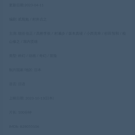
更新日期:2023-04-11
编剧: 贰瓶勉 / 村井贞之
主演: 细谷佳正 / 高桥李依 / 村濑步 / 坂本真绫 / 小西克幸 / 杉田智和 / 桧
山修之 / 堀内贤雄
类型: 科幻 / 动画 / 奇幻 / 冒险
制片国家/地区: 日本
语言: 日语
上映日期: 2023-10-13(日本)
片长: 100分钟
IMDb: tt28055106