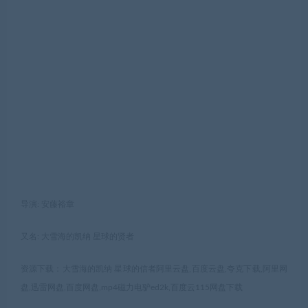
导演: 安藤裕章
又名: 大雪海的凯纳 星球的贤者
资源下载：大雪海的凯纳 星球的信者阿里云盘,百度云盘,夸克下载,阿里网
盘,迅雷网盘,百度网盘,mp4磁力电驴ed2k,百度云115网盘下载