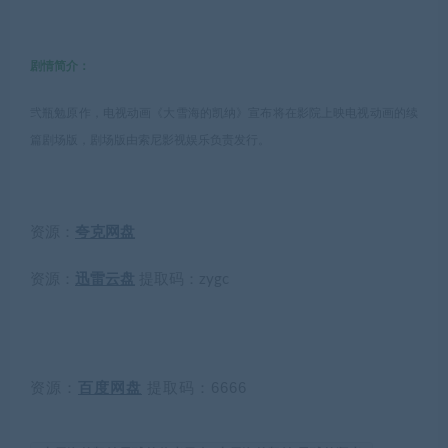
剧情简介：
弐瓶勉原作，电视动画《大雪海的凯纳》宣布将在影院上映电视动画的续
篇剧场版，剧场版由索尼影视娱乐负责发行。
资源：
夸克网盘
资源：
迅雷云盘
提取码：
zygc
资源：
百度网盘
提取码：6666