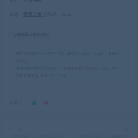
资源：
夸克网盘
资源：
迅雷云盘
提取码：
3a3a
亏成首富从游戏开始
RIPRO主题是一个优秀的主题，极致后台体验，无插件，集成会
员系统
主播热舞网红写真情报站
»
《亏成首富从游戏开始》百度云网盘
下载.阿里云盘.国语中字.(2024)
分享到：
上一篇
下一篇
《直到夜尽头》百度云网盘下
《半身死灵》百度云网盘下