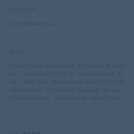
单集片长: 19分钟
又名: The Richest Man In Game
剧情简介：
平凡的打工人裴谦意外绑定财富转换系统，给了他花钱经商，重来人生的
好机会。然而系统规定盈利一百才挣一块，亏钱却能全落自己腰包。为了
亏钱，裴谦选择了风险高，烧钱快的游戏行业，故意制作了一款款违背市
场规律的“另类”游戏，却一次次意外走红，挣得盆满钵满，痛苦地成为了
众人眼中崇拜的“商业奇才”，可只有裴谦心理清楚，我真的只想亏钱啊．..