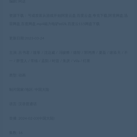
编剧: 阿达
资源下载：亏成首富从游戏开始阿里云盘,百度云盘,夸克下载,阿里网盘,迅
雷网盘,百度网盘,mp4磁力电驴ed2k,百度云115网盘下载
更新日期:2023-03-24
主演: 吕书君 / 筱筝 / 沈达威 / 冯骏骅 / 德智 / 郭鸿博 / 夏磊 / 谢添天 / 不
一 / 胖雪人 / 常续 / 孟阳 / 时音 / 朱厌 / Vila / 灯果
类型: 动画
制片国家/地区: 中国大陆
语言: 汉语普通话
首播: 2024-02-03(中国大陆)
集数: 16