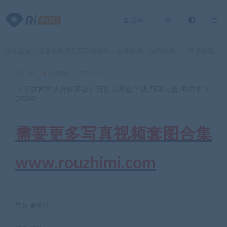
登录
当前位置：
主播热舞网红写真情报站
全部资源
免费动漫
《亏成首富从游戏开始》百度云网盘下载.阿里云盘.国语中字.(2024)
>
>
>
akz
免费动漫
2024-03-23
《亏成首富从游戏开始》百度云网盘下载.阿里云盘.国语中字.
(2024)
需要更多写真视频套图合集
www.rouzhimi.com
导演: 郦黎明