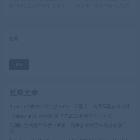
载.阿里云盘.德语中字.(2023)
载.阿里云盘.日语中字.(2009)
搜索
搜索
近期文章
AfreecaTV官方下载链接2026，正版入口与国际版安全对比
HongKongDoll还值得看吗？2026预算型关注方案
BJ韩国女团舞蹈爆发力解析，高手如何看懂最震撼的动作
设计