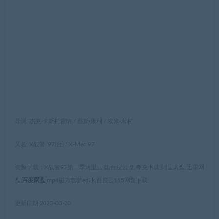
导演: 杰克·卡斯托雷纳 / 蔡斯·康利 / 埃米·米村
又名: X战警 ’97(台) / X-Men 97
资源下载：X战警97第一季阿里云盘,百度云盘,夸克下载,阿里网盘,迅雷网
盘,
百度网盘
,mp4磁力电驴ed2k,百度云115网盘下载
更新日期:2023-03-20