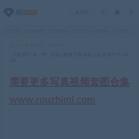
登录
当前位置：
主播热舞网红写真情报站
全部资源
免费动漫
《X战警97 第一季》百度云网盘下载.阿里云盘.英语中字.(2024)
>
>
>
akz
免费动漫
2024-03-19
《X战警97 第一季》百度云网盘下载.阿里云盘.英语中字.(20
24)
需要更多写真视频套图合集
www.rouzhimi.com