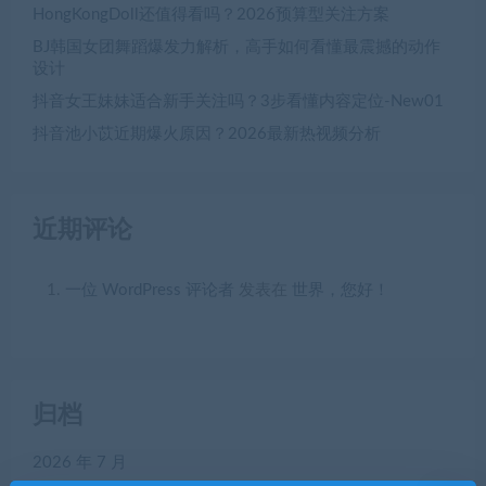
HongKongDoll还值得看吗？2026预算型关注方案
BJ韩国女团舞蹈爆发力解析，高手如何看懂最震撼的动作
设计
抖音女王妹妹适合新手关注吗？3步看懂内容定位-New01
抖音池小苡近期爆火原因？2026最新热视频分析
近期评论
一位 WordPress 评论者
发表在
世界，您好！
归档
2026 年 7 月