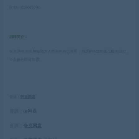
IMDb: tt16026746
剧情简介：
在充满着仇恨和偏见的人类主宰的世界里，熟悉的X战警成员接连回归，
全新角色即将加盟。
资源：
阿里网盘
资源：
uc网盘
资源：
夸克网盘