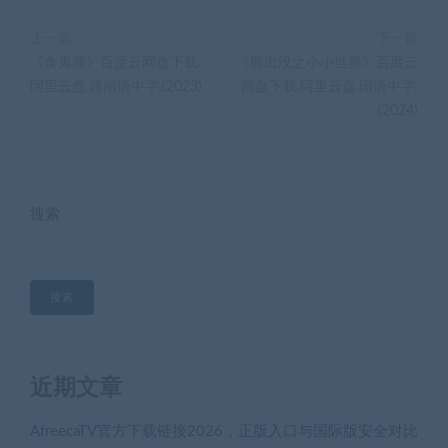
上一篇
下一篇
《食鬼师》百度云网盘下载.
《熊出没之小小世界》百度云
阿里云盘.越南语中字.(2023)
网盘下载.阿里云盘.国语中字.
(2024)
搜索
搜索
近期文章
AfreecaTV官方下载链接2026，正版入口与国际版安全对比