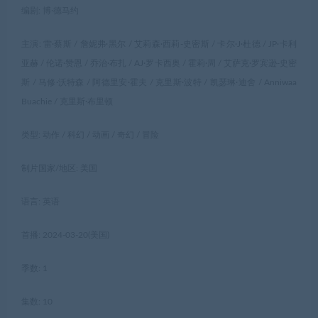
编剧: 博·德马约
主演: 雷·蔡斯 / 詹妮弗·黑尔 / 艾莉森·西莉-史密斯 / 卡尔·J·杜德 / JP·卡利
亚赫 / 伦诺·赞恩 / 乔治·布扎 / AJ·罗卡西奥 / 霍莉·周 / 艾萨克·罗宾逊-史密
斯 / 马修·沃特森 / 阿德里安·霍夫 / 克里斯·波特 / 凯瑟琳·迪舍 / Anniwaa
Buachie / 克里斯·布里顿
类型: 动作 / 科幻 / 动画 / 奇幻 / 冒险
制片国家/地区: 美国
语言: 英语
首播: 2024-03-20(美国)
季数: 1
集数: 10