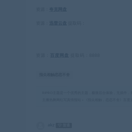
资源：
夸克网盘
资源：
迅雷云盘
提取码：
资源：
百度网盘
提取码：8888
指尖相触恋恋不舍
RIPRO主题是一个优秀的主题，极致后台体验，无插件，
主播热舞网红写真情报站
»
《指尖相触，恋恋不舍》百度云网
akz
普通