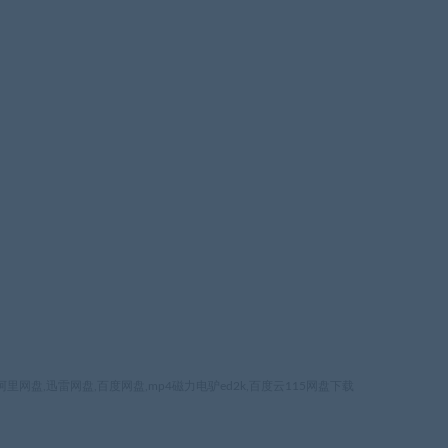
网盘,迅雷网盘,百度网盘,mp4磁力电驴ed2k,百度云115网盘下载