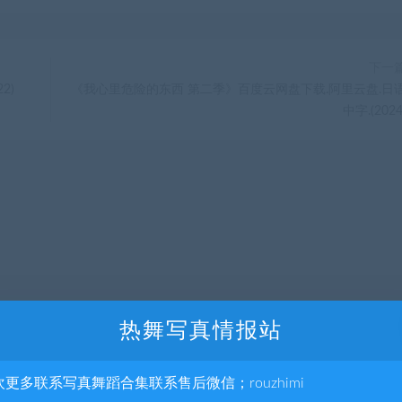
下一
2)
《我心里危险的东西 第二季》百度云网盘下载.阿里云盘.日
中字.(2024
热舞写真情报站
欢更多联系写真舞蹈合集联系售后微信；rouzhimi