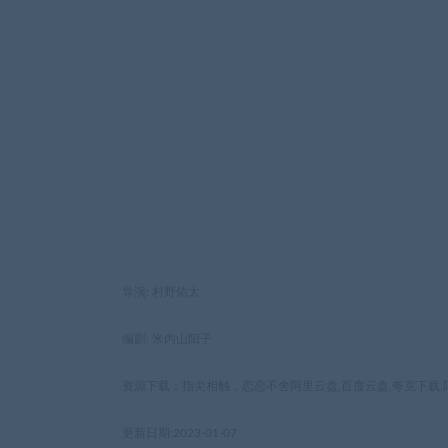
导演: 村野佑太
编剧: 米内山阳子
资源下载：指尖相触，恋恋不舍阿里云盘,百度云盘,夸克下载,阿里
更新日期:2023-01-07