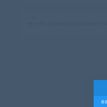
上一篇
《屠夫十字镇》百度云网盘下载.阿里云盘.英语中字.(202
喜