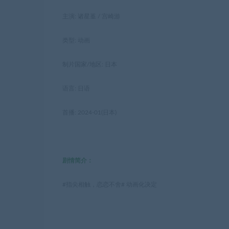
主演: 诸星堇 / 宫崎游
类型: 动画
制片国家/地区: 日本
语言: 日语
首播: 2024-01(日本)
剧情简介：
#指尖相触，恋恋不舍# 动画化决定