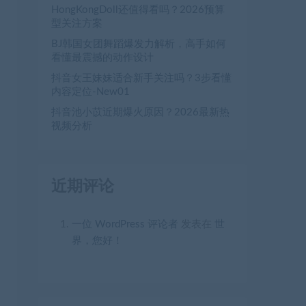
HongKongDoll还值得看吗？2026预算
型关注方案
BJ韩国女团舞蹈爆发力解析，高手如何
看懂最震撼的动作设计
抖音女王妹妹适合新手关注吗？3步看懂
内容定位-New01
抖音池小苡近期爆火原因？2026最新热
视频分析
近期评论
一位 WordPress 评论者
发表在
世
界，您好！