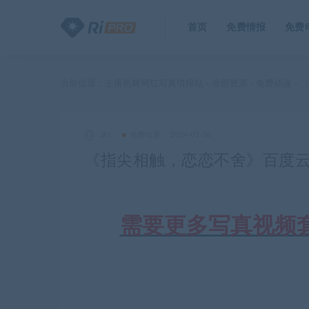
首页
免费情报
免费
当前位置：
主播热舞网红写真情报站
全部资源
免费动漫
《
>
>
>
akz
免费动漫
2024-01-06
《指尖相触，恋恋不舍》百度云网盘
需要更多写真视频套图合