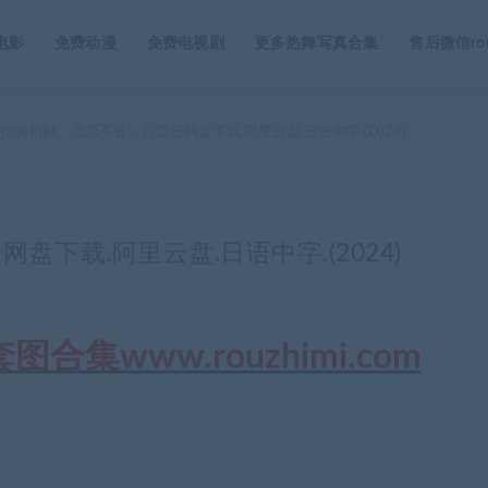
电影
免费动漫
免费电视剧
更多热舞写真合集
售后微信rou
指尖相触，恋恋不舍》百度云网盘下载.阿里云盘.日语中字.(2024)
下载.阿里云盘.日语中字.(2024)
集www.rouzhimi.com