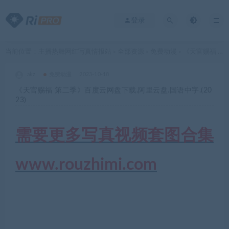
登录
当前位置：
主播热舞网红写真情报站
全部资源
免费动漫
《天官赐福 第二季》百度云网盘下载.阿里云盘.国语中字.(2023)
>
>
>
akz
免费动漫
2023-10-18
《天官赐福 第二季》百度云网盘下载.阿里云盘.国语中字.(20
23)
需要更多写真视频套图合集
www.rouzhimi.com