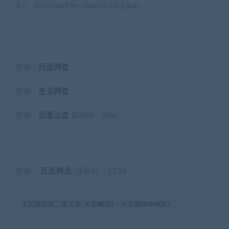
青玄、东方武神郎千秋一同秘访鬼市探查真相……
资源：
阿里网盘
资源：
夸克网盘
资源：
迅雷云盘
提取码：
kjdu
资源：
百度网盘
提取码：1234
天官赐福第二季又名: 天官赐福2 / 天官赐福动画版2