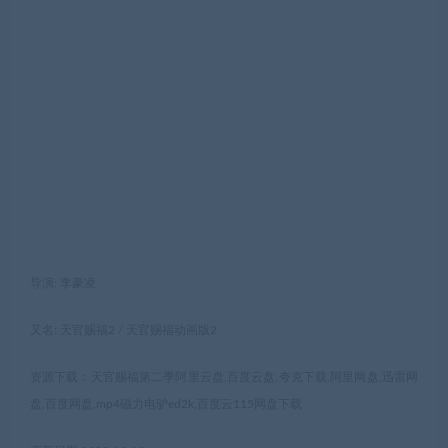
导演: 李豪凌
又名: 天官赐福2 / 天官赐福动画版2
资源下载：天官赐福第二季阿里云盘,百度云盘,夸克下载,阿里网盘,迅雷网
盘,百度网盘,mp4磁力电驴ed2k,百度云115网盘下载