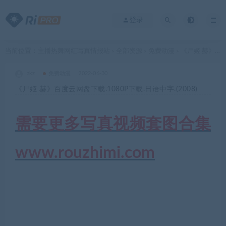
登录
当前位置：
主播热舞网红写真情报站
全部资源
免费动漫
《尸姬 赫》百度云网盘下载.1080P下载.日语中字.(2008)
>
>
>
akz
免费动漫
2022-06-30
《尸姬 赫》百度云网盘下载.1080P下载.日语中字.(2008)
需要更多写真视频套图合集
www.rouzhimi.com