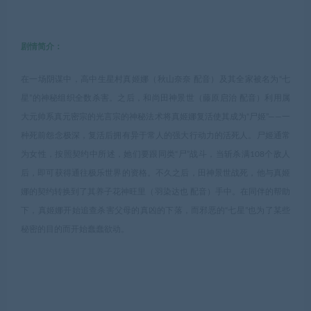
剧情简介：
在一场阴谋中，高中生星村真姬娜（秋山奈奈 配音）及其全家被名为“七
星”的神秘组织全数杀害。之后，和尚田神景世（藤原启治 配音）利用属
大元帅系真元密宗的光言宗的神秘法术将真姬娜复活使其成为“尸姬”——一
种死前怨念极深，复活后拥有异于常人的强大行动力的活死人。尸姬通常
为女性，按照契约中所述，她们要跟同类“尸”战斗，当斩杀满108个敌人
后，即可获得通往极乐世界的资格。不久之后，田神景世战死，他与真姬
娜的契约转换到了其养子花神旺里（羽染达也 配音）手中。在同伴的帮助
下，真姬娜开始追查杀害父母的真凶的下落，而邪恶的“七星”也为了某些
秘密的目的而开始蠢蠢欲动。