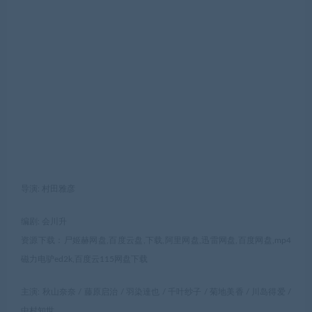
导演: 村田雅彦
编剧: 会川升
资源下载：尸姬赫网盘,百度云盘,下载,阿里网盘,迅雷网盘,百度网盘,mp4
磁力电驴ed2k,百度云115网盘下载
主演: 秋山奈奈 / 藤原启治 / 羽染達也 / 千叶纱子 / 菊地美香 / 川岛得爱 /
中村知世