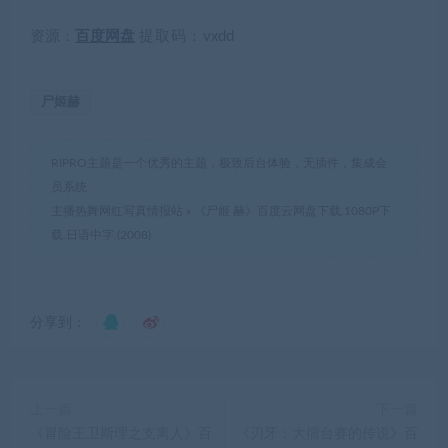
资源：
百度网盘
提取码：
vxdd
尸姬赫
RIPRO主题是一个优秀的主题，极致后台体验，无插件，集成会
员系统
主播热舞网红写真情报站
»
《尸姬 赫》百度云网盘下载.1080P下
载.日语中字.(2008)
分享到：
上一篇
下一篇
《冒险王卫斯理之支离人》百
《刃牙：大擂台赛的传说》百