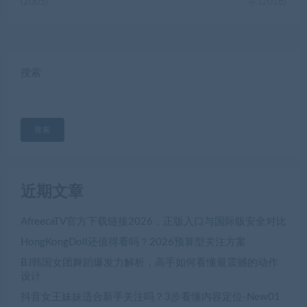
(2005)
字.(2016)
搜索
搜索
近期文章
AfreecaTV官方下载链接2026，正版入口与国际版安全对比
HongKongDoll还值得看吗？2026预算型关注方案
BJ韩国女团舞蹈爆发力解析，高手如何看懂最震撼的动作
设计
抖音女王妹妹适合新手关注吗？3步看懂内容定位-New01