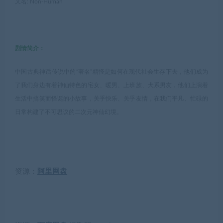
又名: Non-Human
剧情简介：
中国古典神话传说中的“著名”精怪是如何在现代社会生存下去，他们成为
了我们身边有着神仙特色的宅女、暖男、上班族、犬系男友，他们上演着
生活中搞笑而怪诞的小故事，关乎快乐、关乎友情，在我们平凡、忙碌的
日常构建了不可思议的二次元神仙幻境。
资源：
阿里网盘