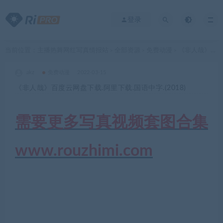
登录
当前位置：
主播热舞网红写真情报站
全部资源
免费动漫
《非人哉》百度云网盘下载.阿里下载.国语中字.(2018)
>
>
>
akz
免费动漫
2022-03-15
《非人哉》百度云网盘下载.阿里下载.国语中字.(2018)
需要更多写真视频套图合集
www.rouzhimi.com