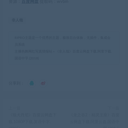
资源：
百度网盘
提取码：
wvbm
非人哉
RIPRO主题是一个优秀的主题，极致后台体验，无插件，集成会
员系统
主播热舞网红写真情报站
»
《非人哉》百度云网盘下载.阿里下载.
国语中字.(2018)
分享到：
上一篇
下一篇
《狼犬丹尼》百度云网盘下
《龙之谷2：精灵王座》百度
载.1080P下载.英语中字.
云网盘下载.阿里云盘.国语中