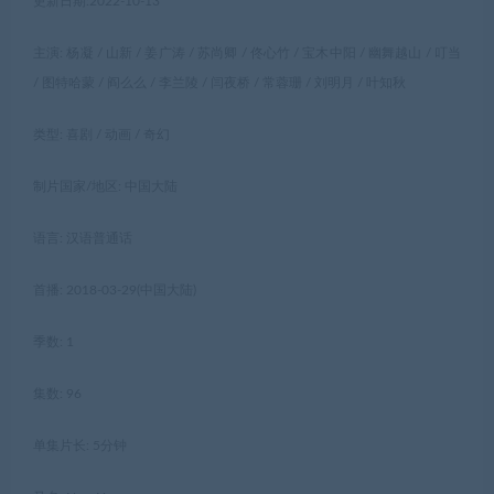
更新日期:2022-10-13
主演: 杨凝 / 山新 / 姜广涛 / 苏尚卿 / 佟心竹 / 宝木中阳 / 幽舞越山 / 叮当
/ 图特哈蒙 / 阎么么 / 李兰陵 / 闫夜桥 / 常蓉珊 / 刘明月 / 叶知秋
类型: 喜剧 / 动画 / 奇幻
制片国家/地区: 中国大陆
语言: 汉语普通话
首播: 2018-03-29(中国大陆)
季数: 1
集数: 96
单集片长: 5分钟