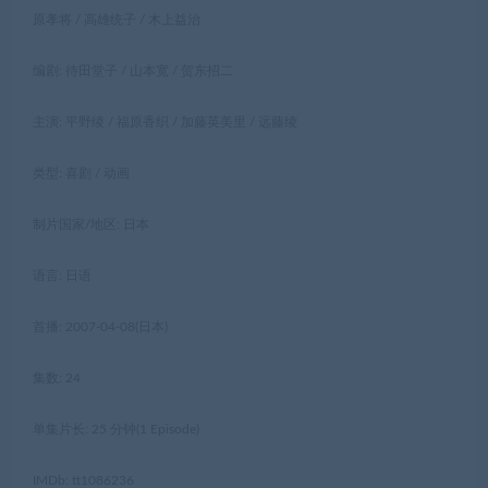
原孝将 / 高雄统子 / 木上益治
编剧: 待田堂子 / 山本宽 / 贺东招二
主演: 平野绫 / 福原香织 / 加藤英美里 / 远藤绫
类型: 喜剧 / 动画
制片国家/地区: 日本
语言: 日语
首播: 2007-04-08(日本)
集数: 24
单集片长: 25 分钟(1 Episode)
IMDb: tt1086236