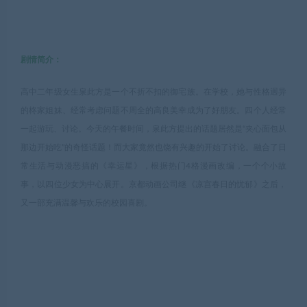
剧情简介：
高中二年级女生泉此方是一个不折不扣的御宅族。在学校，她与性格迥异
的柊家姐妹、经常考虑问题不周全的高良美幸成为了好朋友。四个人经常
一起游玩、讨论。今天的午餐时间，泉此方提出的话题居然是“夹心面包从
那边开始吃”的奇怪话题！而大家竟然也饶有兴趣的开始了讨论。融合了日
常生活与动漫恶搞的《幸运星》，根据热门4格漫画改编，一个个小故
事，以四位少女为中心展开。京都动画公司继《凉宫春日的忧郁》之后，
又一部充满温馨与欢乐的校园喜剧。