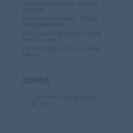
HongKongDoll还值得看吗？2026预算
型关注方案
BJ韩国女团舞蹈爆发力解析，高手如何
看懂最震撼的动作设计
抖音女王妹妹适合新手关注吗？3步看懂
内容定位-New01
抖音池小苡近期爆火原因？2026最新热
视频分析
近期评论
一位 WordPress 评论者
发表在
世
界，您好！