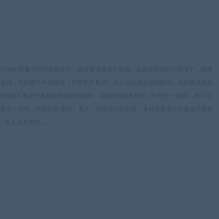
为“GHQ”的暴力组织全面接手，政府逐渐成为了傀儡。在这样动荡的大环境下，樱满
凡生活，直到那个叫做楪祈（茅野爱衣 配音）的少女出现在他的眼前。祈的真实身份
权为目标不断进行着危险而残酷的战争。在组织首领恙神涯（中村悠一 配音）的引导
 配音）和鸫（竹达彩奈 配音）等人。随着战斗的升级，各种迹象显示出集似乎拥有
，众人无从而知……