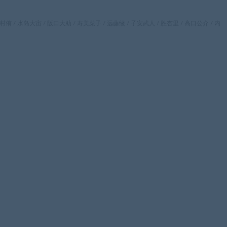
村侑 / 水岛大宙 / 阪口大助 / 寿美菜子 / 远藤绫 / 子安武人 / 胜杏里 / 高口公介 / 内