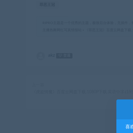
罪恶王冠
RIPRO主题是一个优秀的主题，极致后台体验，无插件，
主播热舞网红写真情报站
»
《罪恶王冠》百度云网盘下载.108
akz
普通
上一篇
《虎盗情魔》百度云网盘下载.1080P下载.英语中字.(195
喜