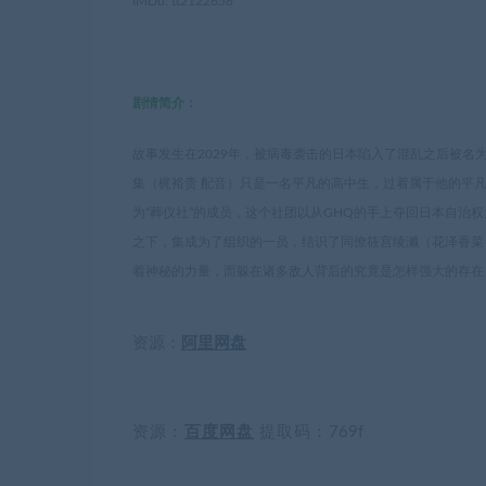
IMDb: tt2122656
剧情简介：
故事发生在2029年，被病毒袭击的日本陷入了混乱之后被名
集（梶裕贵 配音）只是一名平凡的高中生，过着属于他的平
为“葬仪社”的成员，这个社团以从GHQ的手上夺回日本自治
之下，集成为了组织的一员，结识了同僚筱宫绫濑（花泽香菜
着神秘的力量，而躲在诸多敌人背后的究竟是怎样强大的存在
资源：
阿里网盘
资源：
百度网盘
提取码：
769f