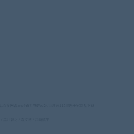
百度网盘,mp4磁力电驴ed2k,百度云115罪恶王冠网盘下载
 / 黑川智之 / 森义博 / 江崎慎平