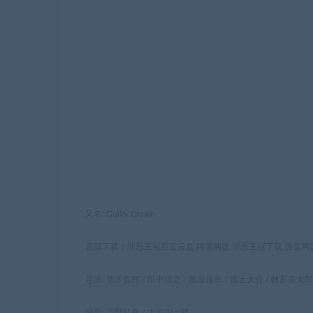
又名: Guilty Crown
资源下载：罪恶王冠百度云盘,阿里网盘,罪恶王冠下载,迅雷网盘,
导演: 荒木哲郎 / 田中洋之 / 藤原佳幸 / 德土大介 / 牧原亮太郎
编剧: 吉野弘幸 / 大河内一楼