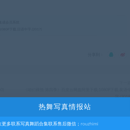
集成会员系统
0P下载.日语中字.(2017)
分享到：
下一
0)
《咱们裸熊 第四季》百度云网盘阿里下载.1080P下载.英语
字.(2018
热舞写真情报站
欢更多联系写真舞蹈合集联系售后微信；rouzhimi