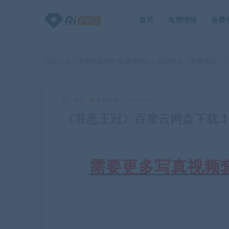
首页
免费情报
免费
当前位置：
主播热舞网红写真情报站
全部资源
免费动漫
《
>
>
>
akz
免费动漫
2022-02-13
《罪恶王冠》百度云网盘下载.108
需要更多写真视频套图合