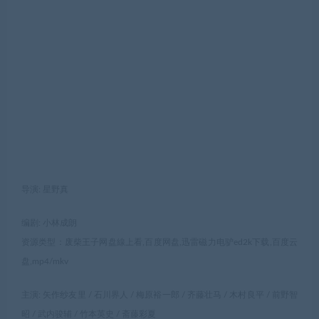
导演: 星野真
编剧: 小林成朗
资源类型：废柴王子网盘線上看,百度网盘,迅雷磁力电驴ed2k下载,百度云
盘,mp4/mkv
主演: 矢作纱友里 / 石川界人 / 梅原裕一郎 / 齐藤壮马 / 木村良平 / 前野智
昭 / 武内骏辅 / 竹本英史 / 斋藤彩夏