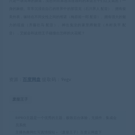
只是一场简单的旅途，没想到在塞连法连遇到的笨蛋王子们让艾妮惹了一
身的麻烦。常常沉浸在自己的世界中的那雷克（石川界人 配音）、拥有俊
美外表，辗转在不同女性之间的维诺（梅原裕一郎 配音）、拥有强大的魅
力的琉兹（齐藤壮马 配音）、神出鬼没的家里蹲魅亚（木村良平 配
音），艾妮会和这些王子碰撞出怎样的火花呢？
资源：
百度网盘
提取码：
9egv
废柴王子
RIPRO主题是一个优秀的主题，极致后台体验，无插件，集成会
员系统
主播热舞网红写真情报站
»
《废柴王子》百度云网盘下