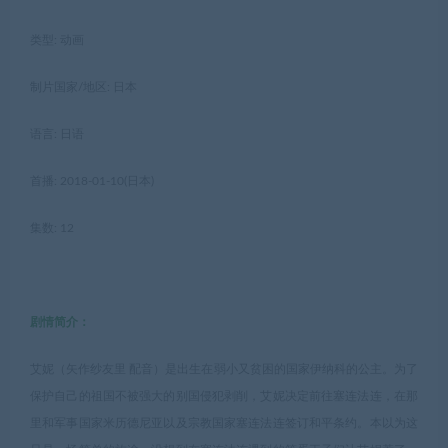
类型: 动画
制片国家/地区: 日本
语言: 日语
首播: 2018-01-10(日本)
集数: 12
剧情简介：
艾妮（矢作纱友里 配音）是出生在弱小又贫困的国家伊纳科的公主。为了
保护自己的祖国不被强大的别国侵犯剥削，艾妮决定前往塞连法连，在那
里和军事国家米历德尼亚以及宗教国家塞连法连签订和平条约。本以为这