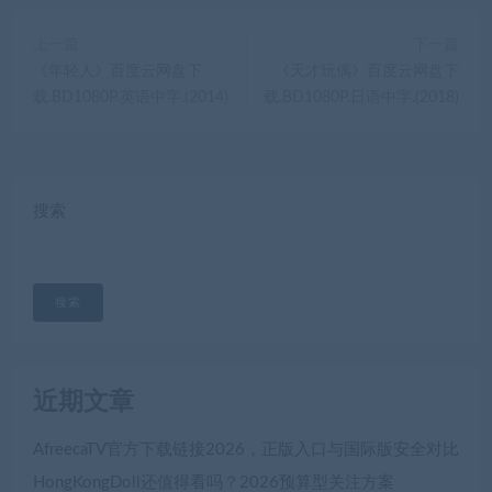
上一篇
下一篇
《年轻人》百度云网盘下
《天才玩偶》百度云网盘下
载.BD1080P.英语中字.(2014)
载.BD1080P.日语中字.(2018)
搜索
搜索
近期文章
AfreecaTV官方下载链接2026，正版入口与国际版安全对比
HongKongDoll还值得看吗？2026预算型关注方案