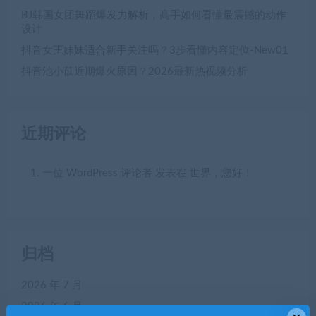
BJ韩国女团舞蹈爆发力解析，高手如何看懂最震撼的动作
设计
抖音女王妹妹适合新手关注吗？3步看懂内容定位-New01
抖音池小苡近期爆火原因？2026最新热视频分析
近期评论
一位 WordPress 评论者
发表在
世界，您好！
归档
2026 年 7 月
2026 年 6 月