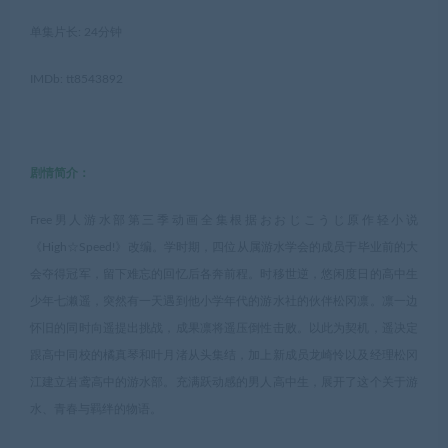
单集片长: 24分钟
IMDb: tt8543892
剧情简介：
Free男人游水部第三季动画全集根据おおじこうじ原作轻小说
《High☆Speed!》改编。学时期，四位从属游水学会的成员于毕业前的大
会夺得冠军，留下难忘的回忆后各奔前程。时移世逆，悠闲度日的高中生
少年七濑遥，突然有一天遇到他小学年代的游水社的伙伴松冈凛。凛一边
怀旧的同时向遥提出挑战，成果凛将遥压倒性击败。以此为契机，遥决定
跟高中同校的橘真琴和叶月渚从头集结，加上新成员龙崎怜以及经理松冈
江建立岩鸢高中的游水部。充满跃动感的男人高中生，展开了这个关于游
水、青春与羁绊的物语。