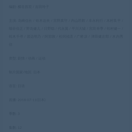
编剧: 横谷昌宏 / 吉田玲子
主演: 岛崎信长 / 铃木达央 / 宫野真守 / 内山昂辉 / 丰永利行 / 木村良平 /
细谷佳正 / 野岛健儿 / 日野聪 / 代永翼 / 平川大辅 / 宫田幸季 / 铃村健一 /
铃木千寻 / 渡边明乃 / 阿部敦 / 松冈祯丞 / 广桥凉 / 津田健次郎 / 木内秀
信
类型: 剧情 / 动画 / 运动
制片国家/地区: 日本
语言: 日语
首播: 2018-07-11(日本)
季数: 3
集数: 12