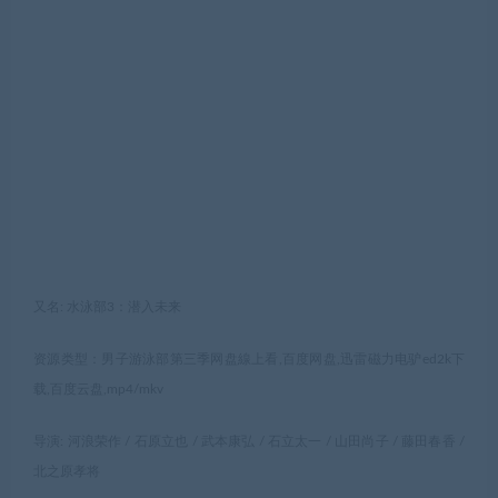
又名: 水泳部3：潜入未来
资源类型：男子游泳部第三季网盘線上看,百度网盘,迅雷磁力电驴ed2k下
载,百度云盘,mp4/mkv
导演: 河浪荣作 / 石原立也 / 武本康弘 / 石立太一 / 山田尚子 / 藤田春香 /
北之原孝将