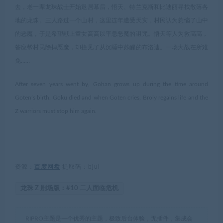
去，老一辈龙珠战士开始退居幕后，悟天、特兰克斯和比迪丽寻找散落各
地的龙珠。三人路过一个山村，这里连年遭受天灾，村民认为惹恼了山中
的恶魔，于是希望献上童女高高以平息恶魔的诅咒。悟天等人为救高高，
答应帮村民除掉恶魔，却撞见了从沉睡中苏醒的布洛迪。一场大战在所难
免……
After seven years went by, Gohan grows up during the time around
Goten’s birth. Goku died and when Goten cries, Broly regains life and the
Z warriors must stop him again.
资源：
百度网盘
提取码：bjul
龙珠 Z 剧场版：#10 二人面临危机
RIPRO主题是一个优秀的主题，极致后台体验，无插件，集成会