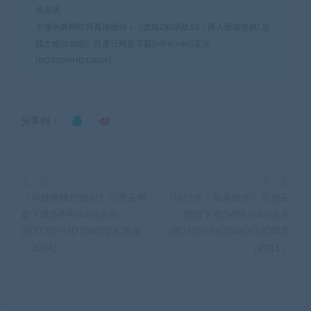
员系统
主播热舞网红写真情报站
»
《龙珠Z剧场版10：两人面临危机! 超
战士难以成眠》百度云网盘下载[MP4/mkv]蓝光
[BD720P/HD1080P]
分享到：
上一篇
下一篇
《玛雅蜜蜂历险记》百度云网
《绿灯侠：翡翠骑士》百度云
盘下载[MP4/mkv]蓝光
网盘下载[MP4/mkv]蓝光
[BD720P/HD1080P]UC网盘
[BD720P/HD1080P]UC网盘
（2014）
（2011）