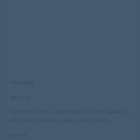
导演: 山内重保
编剧: 鸟山明
主演: 野泽雅子 / 田中真弓 / 草尾毅 / 皆口裕子 / 岛方淳子 / 茶风林 / 江川
央生 / 幸野善之 / 木村明日香 / 岛田敏 / 高木均 / 八奈见乘儿
类型: 动画