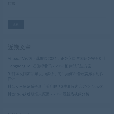
搜索
搜索
近期文章
AfreecaTV官方下载链接2026，正版入口与国际版安全对比
HongKongDoll还值得看吗？2026预算型关注方案
BJ韩国女团舞蹈爆发力解析，高手如何看懂最震撼的动作
设计
抖音女王妹妹适合新手关注吗？3步看懂内容定位-New01
抖音池小苡近期爆火原因？2026最新热视频分析