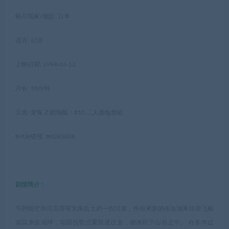
制片国家/地区: 日本
语言: 日语
上映日期: 1994-03-12
片长: 53分钟
又名: 龙珠 Z 剧场版：#10 二人面临危机
IMDb链接: tt0285036
剧情简介：
与孙悟空和贝吉塔等龙珠战士的一役结束，伤痕累累的布洛迪乘球星飞船
追踪来至地球，却因伤势过重昏迷过去，被冰封于山谷之中。 许多年过