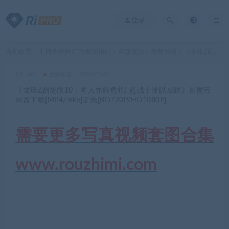
登录
当前位置：
主播热舞网红写真情报站
全部资源
免费动漫
《龙珠Z剧场版10：两人面临危机! 超战士难以成眠》百度云网盘下载[MP4/mkv]蓝光[BD720P/HD1080P]
>
>
>
akz
免费动漫
2020-05-03
《龙珠Z剧场版10：两人面临危机! 超战士难以成眠》百度云
网盘下载[MP4/mkv]蓝光[BD720P/HD1080P]
需要更多写真视频套图合集
www.rouzhimi.com