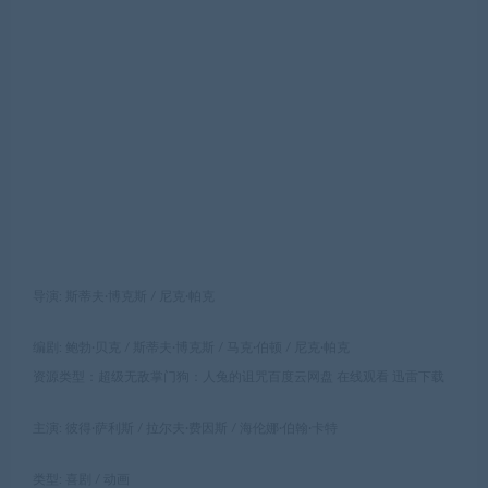
导演: 斯蒂夫·博克斯 / 尼克·帕克
编剧: 鲍勃·贝克 / 斯蒂夫·博克斯 / 马克·伯顿 / 尼克·帕克
资源类型：超级无敌掌门狗：人兔的诅咒百度云网盘 在线观看 迅雷下载
主演: 彼得·萨利斯 / 拉尔夫·费因斯 / 海伦娜·伯翰·卡特
类型: 喜剧 / 动画