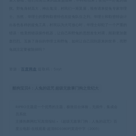
菜大赛啦，他们培育出来的蔬菜超级棒，不料却招来了害虫——野兔的骚
扰。野兔身材高大，神出鬼没，村民们一筹莫展，唯有请来捉兔专家华理
士。当然，华理士的爱狗勒密特也在捉兔队伍之列。华理士和勒密特设计
出各色各样的捉兔工具，村民以为大可放心时，华理士却犯了一个严重的
错误：他竟然错误操作机器，让自己和野兔的思想发生对调，闹剧更加轰
轰烈烈。互换了身份的华理士和野兔，如何让自己回到原来的世界，而野
兔就注定要被除掉吗？
资源：
百度网盘
提取码：5vyt
酷狗宝贝4：人兔的诅咒 超级无敌掌门狗之世纪大
RIPRO主题是一个优秀的主题，极致后台体验，无插件，集成会
员系统
主播热舞网红写真情报站
»
《超级无敌掌门狗：人兔的诅咒》百
度云电影-在线观看-超清BD1080P|英语中字（2005）